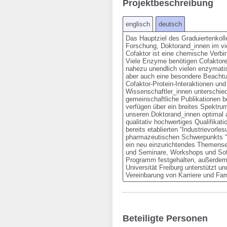
Projektbeschreibung
englisch
deutsch
Das Hauptziel des Graduiertenkolleg
Forschung, Doktorand_innen im vie
Cofaktor ist eine chemische Verbind
Viele Enzyme benötigen Cofaktoren 
nahezu unendlich vielen enzymatis
aber auch eine besondere Beachtun
Cofaktor-Protein-Interaktionen un
Wissenschaftler_innen unterschied
gemeinschaftliche Publikationen b
verfügen über ein breites Spektru
unseren Doktorand_innen optimal an
qualitativ hochwertiges Qualifikati
bereits etablierten “Industrievorl
pharmazeutischen Schwerpunkts “R
ein neu einzurichtendes Themensem
und Seminare, Workshops und Soft
Programm festgehalten, außerdem 
Universität Freiburg unterstützt un
Vereinbarung von Karriere und Fami
Beteiligte Personen