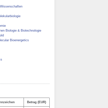
e Wissenschaften
lekularbiologie
hemie
hen Biologie & Biotechnologie
old
lecular Bioenergetics
cs
nnzeichen
Betrag (EUR)