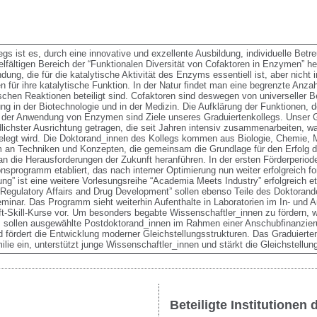
s ist es, durch eine innovative und exzellente Ausbildung, individuelle Betreu
lfältigen Bereich der “Funktionalen Diversität von Cofaktoren in Enzymen” he
ung, die für die katalytische Aktivität des Enzyms essentiell ist, aber nicht in
für ihre katalytische Funktion. In der Natur findet man eine begrenzte Anzahl
chen Reaktionen beteiligt sind. Cofaktoren sind deswegen von universeller Be
g in der Biotechnologie und in der Medizin. Die Aufklärung der Funktionen,
d der Anwendung von Enzymen sind Ziele unseres Graduiertenkollegs. Unser Gr
lichster Ausrichtung getragen, die seit Jahren intensiv zusammenarbeiten, wa
elegt wird. Die Doktorand_innen des Kollegs kommen aus Biologie, Chemie, M
m an Techniken und Konzepten, die gemeinsam die Grundlage für den Erfolg der
 die Herausforderungen der Zukunft heranführen. In der ersten Förderperiode 
onsprogramm etabliert, das nach interner Optimierung nun weiter erfolgreich fo
esung” ist eine weitere Vorlesungsreihe “Academia Meets Industry” erfolgreich e
egulatory Affairs and Drug Development” sollen ebenso Teile des Doktoran
inar. Das Programm sieht weiterhin Aufenthalte in Laboratorien im In- und Au
-Skill-Kurse vor. Um besonders begabte Wissenschaftler_innen zu fördern, w
sollen ausgewählte Postdoktorand_innen im Rahmen einer Anschubfinanzierun
d fördert die Entwicklung moderner Gleichstellungsstrukturen. Das Graduiertenk
lie ein, unterstützt junge Wissenschaftler_innen und stärkt die Gleichstellun
Beteiligte Institutionen 