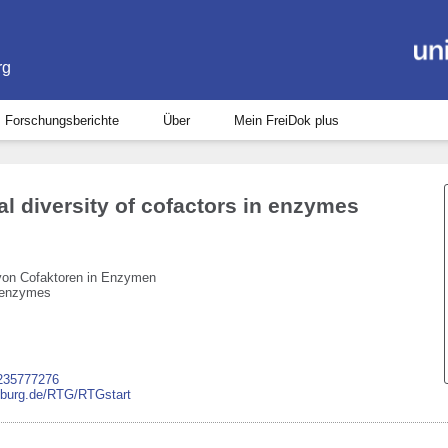
rg
Forschungsberichte
Über
Mein FreiDok plus
l diversity of cofactors in enzymes
 von Cofaktoren in Enzymen
n enzymes
t/235777276
reiburg.de/RTG/RTGstart