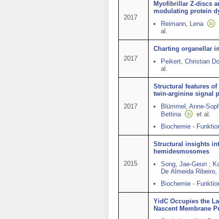
Myofibrillar Z-discs 
modulating protein 
2017
Reimann, Lena
al.
Charting organellar 
2017
Peikert, Christian D
al.
Structural features o
twin-arginine signal 
2017
Blümmel, Anne-Soph
Bettina
et al.
Biochemie - Funktio
Structural insights in
hemidesmosomes
2015
Song, Jae-Geun
;
Ko
De Almeida Ribeiro,
Biochemie - Funktio
YidC Occupies the La
Nascent Membrane Pr