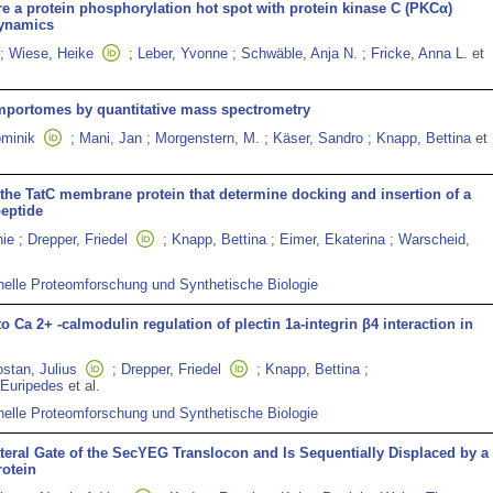
are a protein phosphorylation hot spot with protein kinase C (PKCα)
dynamics
;
Wiese, Heike
;
Leber, Yvonne
;
Schwäble, Anja N.
;
Fricke, Anna L.
et
importomes by quantitative mass spectrometry
ominik
;
Mani, Jan
;
Morgenstern, M.
;
Käser, Sandro
;
Knapp, Bettina
et
f the TatC membrane protein that determine docking and insertion of a
peptide
ie
;
Drepper, Friedel
;
Knapp, Bettina
;
Eimer, Ekaterina
;
Warscheid,
nelle Proteomforschung und Synthetische Biologie
to Ca 2+ -calmodulin regulation of plectin 1a-integrin β4 interaction in
stan, Julius
;
Drepper, Friedel
;
Knapp, Bettina
;
 Euripedes
et al.
nelle Proteomforschung und Synthetische Biologie
teral Gate of the SecYEG Translocon and Is Sequentially Displaced by a
otein