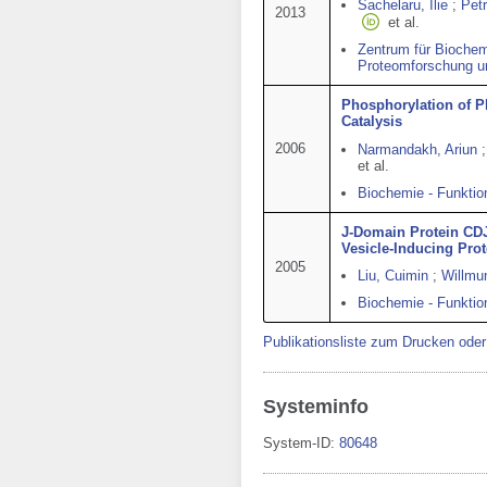
Sachelaru, Ilie
;
Petr
2013
et al.
Zentrum für Biochem
Proteomforschung un
Phosphorylation of P
Catalysis
2006
Narmandakh, Ariun
;
et al.
Biochemie - Funktio
J-Domain Protein CDJ
Vesicle-Inducing Prot
2005
Liu, Cuimin
;
Willmun
Biochemie - Funktio
Publikationsliste zum Drucken ode
Systeminfo
System-ID:
80648