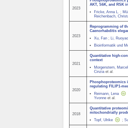
Phosphoproteomics pro
AKT, S6K, and RSK in
2023
Fricke, Anna L.
;
Mü
Reichenbach, Christ
Reprogramming of the
Caenorhabditis elega
2023
Xu, Fan
;
Li, Ruoya
Bioinformatik und M
Quantitative high-co
context
2021
Morgenstern, Marcel
Cinzia
et al.
Phosphoproteomics id
regulating FILIP1-med
2020
Reimann, Lena
Yvonne
et al.
Quantitative proteomi
mitochondrially prod
2018
Topf, Ulrike
;
Su