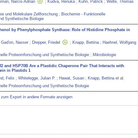
iman, Narcis-Adrian
;
Kudva, Renuka
;
Kuhn, Patrick
;
Welte, Thomas
ie und Molekulare Zellforschung
;
Biochemie - Funktionelle
d Synthetische Biologie
henol by Phenylphosphate Synthase: Role of Histidine Phosphate in
Gad'on, Nasser
;
Drepper, Friedel
;
Knapp, Bettina
;
Haehnel, Wolfgang
nelle Proteomforschung und Synthetische Biologie
;
Mikrobiologie
2 and HSP70B Are a Plastidic Chaperone Pair That Interacts with
ein in Plastids 1
d, Felix
;
Whitelegge, Julian P.
;
Hawat, Susan
;
Knapp, Bettina
et al.
nelle Proteomforschung und Synthetische Biologie
r zum Export in andere Formate anzeigen