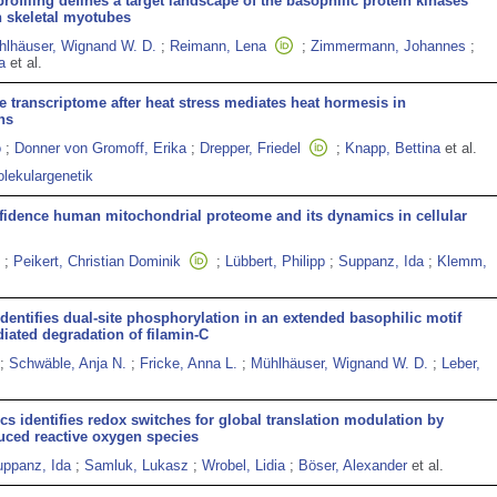
filing defines a target landscape of the basophilic protein kinases
 skeletal myotubes
hlhäuser, Wignand W. D.
;
Reimann, Lena
;
Zimmermann, Johannes
;
a
et al.
 transcriptome after heat stress mediates heat hormesis in
ns
o
;
Donner von Gromoff, Erika
;
Drepper, Friedel
;
Knapp, Bettina
et al.
olekulargenetik
nfidence human mitochondrial proteome and its dynamics in cellular
;
Peikert, Christian Dominik
;
Lübbert, Philipp
;
Suppanz, Ida
;
Klemm,
entifies dual-site phosphorylation in an extended basophilic motif
iated degradation of filamin-C
;
Schwäble, Anja N.
;
Fricke, Anna L.
;
Mühlhäuser, Wignand W. D.
;
Leber,
cs identifies redox switches for global translation modulation by
uced reactive oxygen species
ppanz, Ida
;
Samluk, Lukasz
;
Wrobel, Lidia
;
Böser, Alexander
et al.