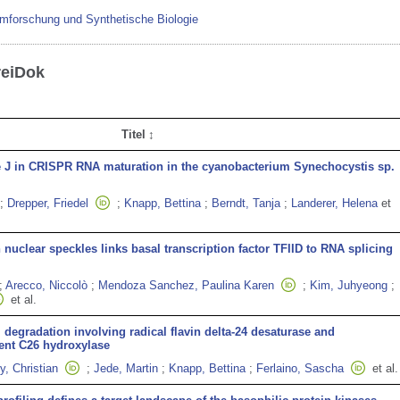
omforschung und Synthetische Biologie
reiDok
Titel
 J in CRISPR RNA maturation in the cyanobacterium Synechocystis sp.
;
Drepper, Friedel
;
Knapp, Bettina
;
Berndt, Tanja
;
Landerer, Helena
et
nuclear speckles links basal transcription factor TFIID to RNA splicing
;
Arecco, Niccolò
;
Mendoza Sanchez, Paulina Karen
;
Kim, Juhyeong
;
et al.
l degradation involving radical flavin delta-24 desaturase and
nt C26 hydroxylase
y, Christian
;
Jede, Martin
;
Knapp, Bettina
;
Ferlaino, Sascha
et al.