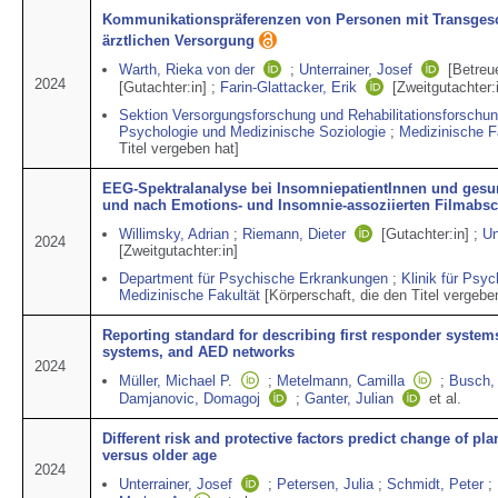
Kommunikationspräferenzen von Personen mit Transgesch
ärztlichen Versorgung
Warth, Rieka von der
;
Unterrainer, Josef
[Betreue
2024
[Gutachter:in]
;
Farin-Glattacker, Erik
[Zweitgutachter:
Sektion Versorgungsforschung und Rehabilitationsforschu
Psychologie und Medizinische Soziologie
;
Medizinische F
Titel vergeben hat]
EEG-Spektralanalyse bei InsomniepatientInnen und gesu
und nach Emotions- und Insomnie-assoziierten Filmabsc
Willimsky, Adrian
;
Riemann, Dieter
[Gutachter:in]
;
Un
2024
[Zweitgutachter:in]
Department für Psychische Erkrankungen
;
Klinik für Psy
Medizinische Fakultät
[Körperschaft, die den Titel vergebe
Reporting standard for describing first responder system
systems, and AED networks
2024
Müller, Michael P.
;
Metelmann, Camilla
;
Busch,
Damjanovic, Domagoj
;
Ganter, Julian
et al.
Different risk and protective factors predict change of pla
versus older age
2024
Unterrainer, Josef
;
Petersen, Julia
;
Schmidt, Peter
;