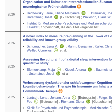
Organisation und Kultur der interprofessionellen Zusamm
neurologischen Frührehabilitation
Redzewsky Faure, Liliane Margarete
;
Unterrainer, Jo
2026
Unterrainer, Josef
[Gutachter:in]
;
Wallesch, Claus W.
Institut für Medizinische Psychologie und Medizinische So
Fakultät
[Körperschaft, die den Titel vergeben hat]
A novel index to measure pre‐planning in the Tower of Lon
reliability and known‐group validity
2026
Schumacher, Lena V.
;
Rahm, Benjamin
;
Kaller, Chri
Weiller, Cornelius
et al.
Assessing the cultural fit of a digital sleep intervention 
qualitative study
2025
Blomenkamp, Maja
;
Kiesel, Andrea
;
Baumeister
;
Unterrainer, Josef
et al.
Verbesserung dysfunktionaler schlafbezogener Kognitio
kognitiv-behavioralen Therapie für Insomnie um Inhalte 
Commitment-Therapie
2025
Lentsch, Lena
;
Johann, Anna
[Betreuer:in]
;
Feige, B
Fee
[Betreuer:in]
;
Riemann, Dieter
[Gutachter:in]
Klinik für Psychiatrie und Psychotherapie
;
Medizinische F
Titel vergeben hat]