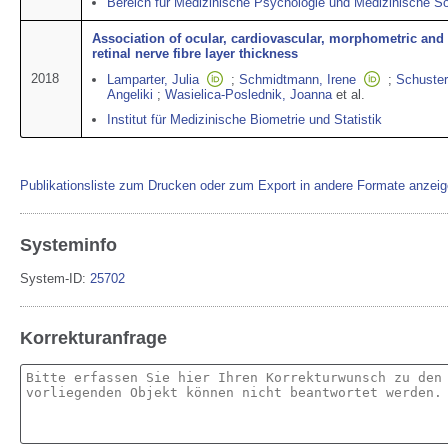
Bereich für Medizinische Psychologie und Medizinische So
Association of ocular, cardiovascular, morphometric and 
retinal nerve fibre layer thickness
2018
Lamparter, Julia
;
Schmidtmann, Irene
;
Schuster
Angeliki
;
Wasielica-Poslednik, Joanna
et al.
Institut für Medizinische Biometrie und Statistik
Publikationsliste zum Drucken oder zum Export in andere Formate anzei
Systeminfo
System-ID:
25702
Korrekturanfrage