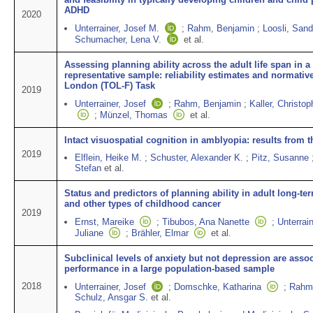
ADHD
2020
Unterrainer, Josef M.
;
Rahm, Benjamin
;
Loosli, Sand
Schumacher, Lena V.
et al.
Assessing planning ability across the adult life span in a
representative sample: reliability estimates and normative
London (TOL-F) Task
2019
Unterrainer, Josef
;
Rahm, Benjamin
;
Kaller, Christop
;
Münzel, Thomas
et al.
Intact visuospatial cognition in amblyopia: results from
2019
Elflein, Heike M.
;
Schuster, Alexander K.
;
Pitz, Susanne
Stefan
et al.
Status and predictors of planning ability in adult long-t
and other types of childhood cancer
2019
Ernst, Mareike
;
Tibubos, Ana Nanette
;
Unterrain
Juliane
;
Brähler, Elmar
et al.
Subclinical levels of anxiety but not depression are asso
performance in a large population-based sample
2018
Unterrainer, Josef
;
Domschke, Katharina
;
Rahm
Schulz, Ansgar S.
et al.