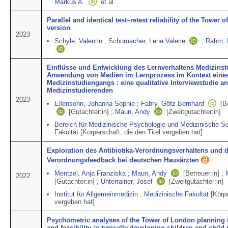
Markus A.
et al.
Parallel and identical test–retest reliability of the Tower 
version
2023
Schyle, Valentin
;
Schumacher, Lena Valerie
;
Rahm, 
Einflüsse und Entwicklung des Lernverhaltens Medizinst
Anwendung von Medien im Lernprozess im Kontext eines 
Medizinstudiengangs : eine qualitative Interviewstudie a
Medizinstudierenden
2023
Ellensohn, Johanna Sophie
;
Fabry, Götz Bernhard
[B
[Gutachter:in]
;
Maun, Andy
[Zweitgutachter:in]
Bereich für Medizinische Psychologie und Medizinische So
Fakultät
[Körperschaft, die den Titel vergeben hat]
Exploration des Antibiotika-Verordnungsverhaltens und d
Verordnungsfeedback bei deutschen Hausärzten
Mentzel, Anja Franziska
;
Maun, Andy
[Betreuer:in]
;
2022
[Gutachter:in]
;
Unterrainer, Josef
[Zweitgutachter:in]
Institut für Allgemeinmedizin
;
Medizinische Fakultät
[Körpe
vergeben hat]
Psychometric analyses of the Tower of London planning ta
and feasibility in typically developing children and child