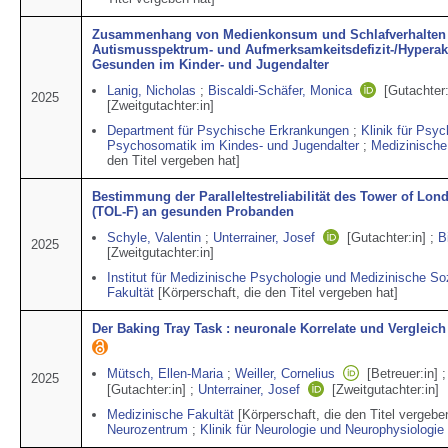
Zusammenhang von Medienkonsum und Schlafverhalten 
Autismusspektrum- und Aufmerksamkeitsdefizit-/Hyperakt
Gesunden im Kinder- und Jugendalter
Lanig, Nicholas
;
Biscaldi-Schäfer, Monica
[Gutachter:
2025
[Zweitgutachter:in]
Department für Psychische Erkrankungen
;
Klinik für Psyc
Psychosomatik im Kindes- und Jugendalter
;
Medizinische
den Titel vergeben hat]
Bestimmung der Paralleltestreliabilität des Tower of Lon
(TOL-F) an gesunden Probanden
Schyle, Valentin
;
Unterrainer, Josef
[Gutachter:in]
;
B
2025
[Zweitgutachter:in]
Institut für Medizinische Psychologie und Medizinische So
Fakultät
[Körperschaft, die den Titel vergeben hat]
Der Baking Tray Task : neuronale Korrelate und Vergleich
Mütsch, Ellen-Maria
;
Weiller, Cornelius
[Betreuer:in]
;
2025
[Gutachter:in]
;
Unterrainer, Josef
[Zweitgutachter:in]
Medizinische Fakultät
[Körperschaft, die den Titel vergebe
Neurozentrum
;
Klinik für Neurologie und Neurophysiologie