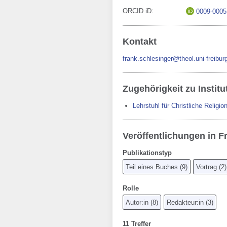
ORCID iD
0009-0005
Kontakt
frank.schlesinger@theol.uni-freibur
Zugehörigkeit zu Institu
Lehrstuhl für Christliche Religio
Veröffentlichungen in F
Publikationstyp
Teil eines Buches
(
9
)
Vortrag
(
2
)
Rolle
Autor:in
(
8
)
Redakteur:in
(
3
)
11 Treffer