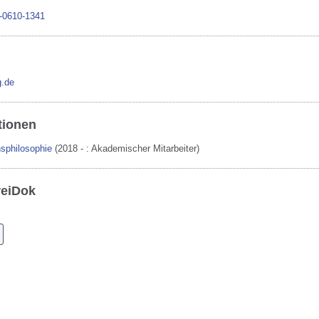
-0610-1341
g.de
tionen
nsphilosophie
(2018 -
:
Akademischer Mitarbeiter)
reiDok