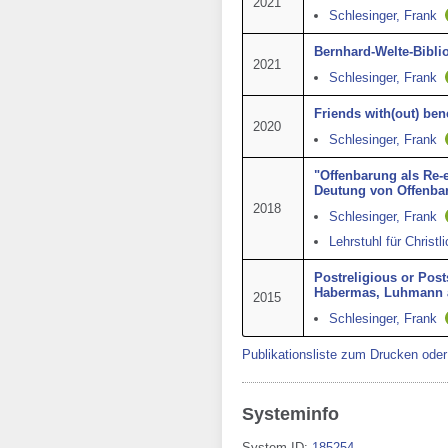
2021
Schlesinger, Frank
Bernhard-Welte-Bibli
2021
Schlesinger, Frank
Friends with(out) ben
2020
Schlesinger, Frank
"Offenbarung als Re-
Deutung von Offenba
2018
Schlesinger, Frank
Lehrstuhl für Christl
Postreligious or Post
Habermas, Luhmann 
2015
Schlesinger, Frank
Publikationsliste zum Drucken ode
Systeminfo
System-ID:
185254