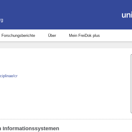
rg
Forschungsberichte
Über
Mein FreiDok plus
ciplinae/cr
n Informationssystemen