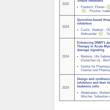
Sirtuin inhibitors
2025
Friedrich, Florian
;
Prucker, Isabe
Quinoline‐based thia
inhibition
2024
Ćurčić, Vladimir
;
Ol
Aleksandar
;
Sr
Enhancing DNMT1 depl
Therapy in Acute Myel
damage signaling
2024
Martens, Uta Sabine
[Gutachter:in]
;
Bech
Institut für Pharma
Chemie und Pharma
Design and synthesis 
inhibitors and their b
leukemia cells
2024
Abdelsalam, Moham
Hilscher, Sebastian