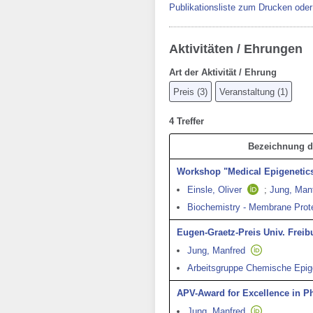
Publikationsliste zum Drucken ode
Aktivitäten / Ehrungen
Art der Aktivität / Ehrung
Preis
(
3
)
Veranstaltung
(
1
)
4 Treffer
Bezeichnung de
Workshop "Medical Epigenetic
Einsle, Oliver
;
Jung, Man
Biochemistry - Membrane Prote
Eugen-Graetz-Preis Univ. Freib
Jung, Manfred
Arbeitsgruppe Chemische Epig
APV-Award for Excellence in P
Jung, Manfred