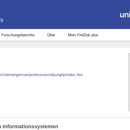
rg
Forschungsberichte
Über
Mein FreiDok plus
.de/chemie/german/professoren/akjunghp/index.htm
n Informationssystemen