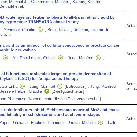
per, Michael J.
;
Grimmeisen, Michael
;
Sartory, Kerstin
;
Berthold
et al.
M3 acute myeloid leukemia blasts to all-trans retinoic acid by
ranylcypromine: TRANSATRA phase I study
Autor:
l
;
Schmoor, Claudia
;
Berg, Tobias
;
Rehman, Usama-Ur
;
us
et al.
aric acid as an inducer of cellular senescence in prostate cancer
ipophilic derivatives
Autor:
.
;
Atri Roozbahani, Golnaz
;
Jung, Manfred
;
 of bifunctional molecules targeting protein degradation of
hylase 1 (LSD1) for Antiparasitic Therapy
Betreu
sara Erika
;
Jung, Manfred
[Betreuer:in]
;
Jung, Manfred
Gutac
Jessen-Trefzer, Claudia
[Zweitgutachter:in]
 und Pharmazie
[Körperschaft, die den Titel vergeben hat]
sirtuin inhibitors inhibit Schistosoma mansoni Sirt2 and cause
nd lethality in schistosomula and adult worm stages
Autor:
Papoff, Giuliana
;
Fabbrizi, Emanuele
;
Guida, Michela
;
Lalli,