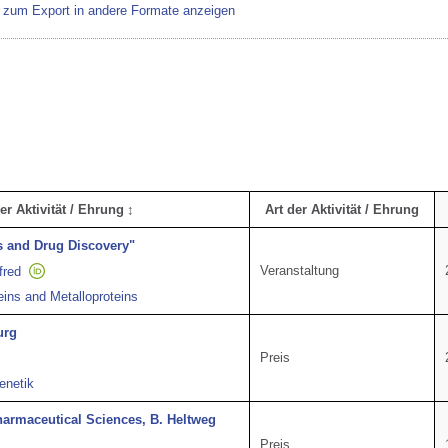
r zum Export in andere Formate anzeigen
r Aktivität / Ehrung
Art der Aktivität / Ehrung
s and Drug Discovery"
Veranstaltung
fred
ins and Metalloproteins
urg
Preis
enetik
harmaceutical Sciences, B. Heltweg
Preis