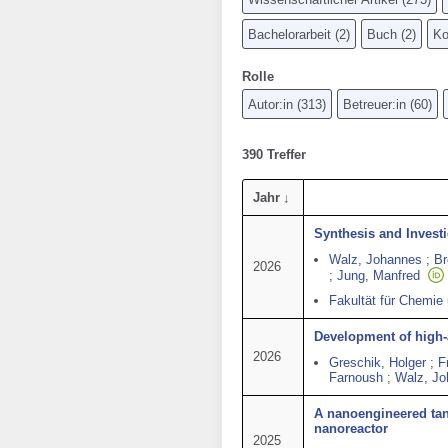
Bachelorarbeit
(
2
)
Buch
(
2
)
Ko
Rolle
Autor:in
(
313
)
Betreuer:in
(
60
)
390 Treffer
Jahr
Synthesis and Invest
Walz, Johannes
;
Br
2026
;
Jung, Manfred
Fakultät für Chemie
Development of high-
2026
Greschik, Holger
;
F
Farnoush
;
Walz, J
A nanoengineered tan
nanoreactor
2025