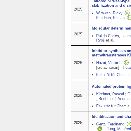
Tailored SirReal-type
stabilization and dis
2025
Wirawan, Ricky
Friedrich, Florian
Molecular determinant
2025
Pulido Cortés, Laura
Ryoji
et al.
Inhibitor synthesis an
methyltransferases
2025
Hazai, Viktor I.
[Gutachter:in]
;
Hütt
Fakultät für Chemie
Automated protein lig
Kirchner, Pascal
;
G
2025
;
Bechthold, Andrea
Fakultät für Chemie
Identification and ch
2025
Genz, Ferdinand
;
Jung, Manfred