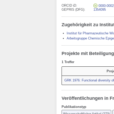
ORCID iD
0000-0002
GEPRIS (DFG)
1354095
Zugehörigkeit zu Institu
Institut für Pharmazeutische W
Arbeitsgruppe Chemische Epige
Projekte mit Beteiligung
1 Treffer
Proj
GRK 1976: Functional diversity o
Veröffentlichungen in F
Publikationstyp
Wissenschaftlicher Artikel
(
273
)