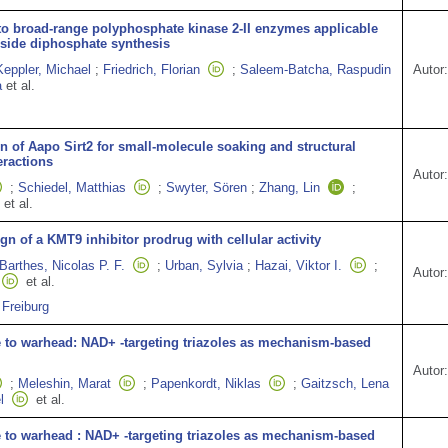
nto broad‐range polyphosphate kinase 2‐II enzymes applicable
oside diphosphate synthesis
Keppler, Michael
;
Friedrich, Florian
;
Saleem‐Batcha, Raspudin
Autor:
a
et al.
ion of Aapo Sirt2 for small-molecule soaking and structural
eractions
Autor:
;
Schiedel, Matthias
;
Swyter, Sören
;
Zhang, Lin
;
et al.
gn of a KMT9 inhibitor prodrug with cellular activity
Barthes, Nicolas P. F.
;
Urban, Sylvia
;
Hazai, Viktor I.
;
Autor:
et al.
 Freiburg
to warhead: NAD+ -targeting triazoles as mechanism-based
Autor:
;
Meleshin, Marat
;
Papenkordt, Niklas
;
Gaitzsch, Lena
l
et al.
o warhead : NAD+ ‐targeting triazoles as mechanism‐based