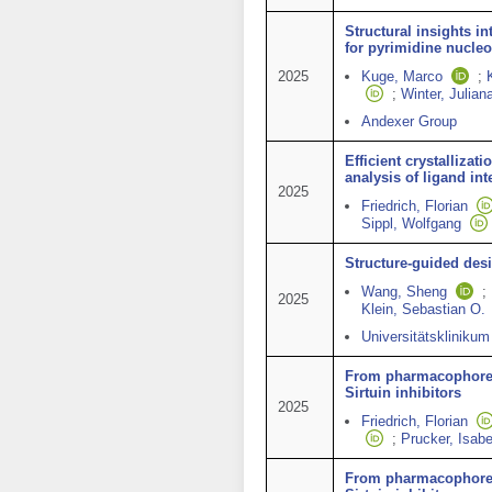
Structural insights i
for pyrimidine nucle
2025
Kuge, Marco
;
;
Winter, Julian
Andexer Group
Efficient crystallizat
analysis of ligand int
2025
Friedrich, Florian
Sippl, Wolfgang
Structure-guided desi
Wang, Sheng
;
2025
Klein, Sebastian O.
Universitätsklinikum
From pharmacophore 
Sirtuin inhibitors
2025
Friedrich, Florian
;
Prucker, Isabe
From pharmacophore t