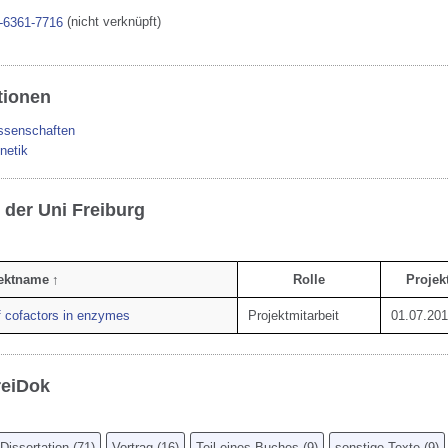
(nicht verknüpft)
-6361-7716
tionen
issenschaften
netik
 der Uni Freiburg
ektname
Rolle
Projekt
f cofactors in enzymes
Projektmitarbeit
01.07.20
reiDok
Dissertation
(
71
)
Vortrag
(
16
)
Teil eines Buches
(
9
)
sonstige Texte
(
9
)