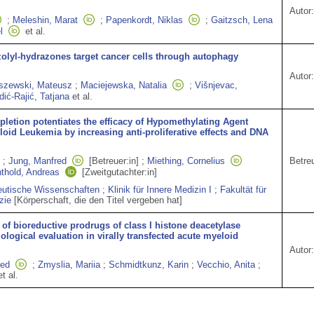
Autor:
;
Meleshin, Marat
;
Papenkordt, Niklas
;
Gaitzsch, Lena
l
et al.
zolyl‐hydrazones target cancer cells through autophagy
Autor:
szewski, Mateusz
;
Maciejewska, Natalia
;
Višnjevac,
dić‐Rajić, Tatjana
et al.
etion potentiates the efficacy of Hypomethylating Agent
oid Leukemia by increasing anti-proliferative effects and DNA
;
Jung, Manfred
[Betreuer:in]
;
Miething, Cornelius
Betreu
thold, Andreas
[Zweitgutachter:in]
zeutische Wissenschaften
;
Klinik für Innere Medizin I
;
Fakultät für
zie
[Körperschaft, die den Titel vergeben hat]
of bioreductive prodrugs of class I histone deacetylase
iological evaluation in virally transfected acute myeloid
Autor:
ed
;
Zmyslia, Mariia
;
Schmidtkunz, Karin
;
Vecchio, Anita
;
et al.