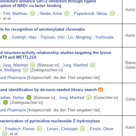
 inhibitors enhance SIRT2 inhibition through ligand
ruption of NAD+ co-factor binding
Autor:
;
Frei, Matthias
;
Heider, Anna
;
Papenkordt, Niklas
;
et al.
s for recognition of serotonylated chromatin
Autor:
;
Gielingh, Hajo
;
Thijssen, Vito
;
Liu, Minglong
;
Yoshisada,
d structure-activity relationship studies targeting the lysine
 KMT9 and METTL21A
Betreu
;
Jung, Manfred
[Betreuer:in]
;
Jung, Manfred
Gutac
el, Wolfgang
[Zweitgutachter:in]
 und Pharmazie
[Körperschaft, die den Titel vergeben hat]
and identification by de-novo-seeded library search
ünther, Stefan
[Betreuer:in]
;
Jung, Manfred
[Gutachter:in]
Gutac
s
[Zweitgutachter:in]
 und Pharmazie
[Körperschaft, die den Titel vergeben hat]
aracterization of pyrimidine nucleoside 2′-hydroxylase
Autor:
;
Friedrich, Florian
;
Lönarz, Christoph
;
Einsle, Oliver
et al.