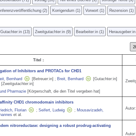
nferenzveröffentlichung
(
2
)
Korrigendum
(
1
)
Vorwort
(
1
)
Rezension
(
1
)
Gutachter:in
(
13
)
Zweitgutachter:in
(
9
)
Bearbeiter:in
(
1
)
Herausgeber:in
Titel
igation of Inhibitors and PROTACs for CHD1
eit, Bernhard
[Betreuer:in]
;
Breit, Bernhard
[Gutachter:in]
Zweitg
[Zweitgutachter:in]
 und Pharmazie
[Körperschaft, die den Titel vergeben hat]
affinity CHD1 chromodomain inhibitors
Autor:
riedrich, Florian
;
Seifert, Ludwig
;
Mousavizadeh,
ohannes
et al.
dem nitroreductase: designing a robust prodrug-activating
Autor: