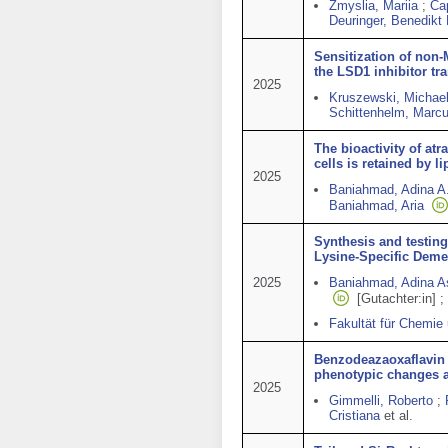
Zmyslia, Mariia
;
Cap
Deuringer, Benedikt 
Sensitization of non-
the LSD1 inhibitor t
2025
Kruszewski, Michae
Schittenhelm, Marc
The bioactivity of atr
cells is retained by l
2025
Baniahmad, Adina A
Baniahmad, Aria
Synthesis and testing
Lysine-Specific Demet
2025
Baniahmad, Adina A
[Gutachter:in]
;
Fakultät für Chemie
Benzodeazaoxaflavin 
phenotypic changes a
2025
Gimmelli, Roberto
;
Cristiana
et al.