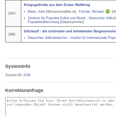
Kriegsgedichte aus dem Ersten Weltkrieg
Meier, John
[Wissenschaftler:in]
;
Fischer, Michael
[H
1914
Zentrum für Populäre Kultur und Musik
;
Deutsches Volkslie
Popularliedforschung
[Datensammler]
Glückauf! : die schönsten und beliebtesten Bergmannslie
1890
Deutsches Volksliedarchiv - Institut für Internationale Popu
Systeminfo
System-ID:
2245
Korrekturanfrage