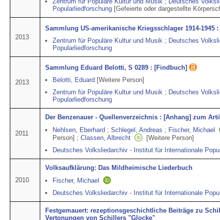
Zentrum für Populäre Kultur und Musik
;
Deutsches Volkslie
Popularliedforschung
[Gefeierte oder dargestellte Körpersc
Sammlung US-amerikanische Kriegsschlager 1914-1945 :
2013
Zentrum für Populäre Kultur und Musik
;
Deutsches Volkslie
Popularliedforschung
Sammlung Eduard Belotti, S 0289 : [Findbuch]
Belotti, Eduard
[Weitere Person]
2013
Zentrum für Populäre Kultur und Musik
;
Deutsches Volkslie
Popularliedforschung
Der Benzenauer - Quellenverzeichnis : [Anhang] zum Arti
Nehlsen, Eberhard
;
Schlegel, Andreas
;
Fischer, Michael
2011
Person]
;
Classen, Albrecht
[Weitere Person]
Deutsches Volksliedarchiv - Institut für Internationale Popu
Volksaufklärung: Das Mildheimische Liederbuch
2010
Fischer, Michael
Deutsches Volksliedarchiv - Institut für Internationale Popu
Festgemauert: rezeptionsgeschichtliche Beiträge zu Schil
Vertonungen von Schillers "Glocke"