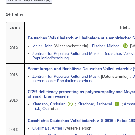
24 Treffer
Jahr
Titel
Deutsches Volksliedarchiv: Liedbelege aus empirischer 
Meier, John
[Wissenschaftler:in]
;
Fischer, Michael
[W
2019
Zentrum für Populäre Kultur und Musik
;
Deutsches Volkslie
Popularliedforschung
Sammlungen und Nachlässe Deutsches Volksliedarchiv (
2018
Zentrum für Populäre Kultur und Musik
[Datensammler]
;
D
Internationale Popularliedforschung
CD59 deficiency presenting as polyneuropathy and Moya
of small brain vessels
2018
Klemann, Christian
;
Kirschner, Janbernd
;
Amman
Eick, Olaf
et al.
Geschichte Deutsches Volksliedarchiv, S 0016 : Fotos 19
Quellmalz, Alfred
[Weitere Person]
2016