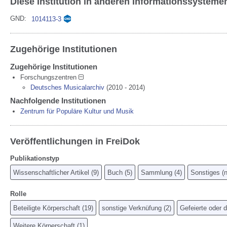
Diese Institution in anderen Informationssysteme
GND:
1014113-3
Zugehörige Institutionen
Zugehörige Institutionen
Forschungszentren
Deutsches Musicalarchiv
(2010 - 2014
)
Nachfolgende Institutionen
Zentrum für Populäre Kultur und Musik
Veröffentlichungen in FreiDok
Publikationstyp
Wissenschaftlicher Artikel
(
9
)
Buch
(
5
)
Sammlung
(
4
)
Sonstiges (n
Rolle
Beteiligte Körperschaft
(
19
)
sonstige Verknüfung
(
2
)
Gefeierte oder d
Weitere Körperschaft
(
1
)