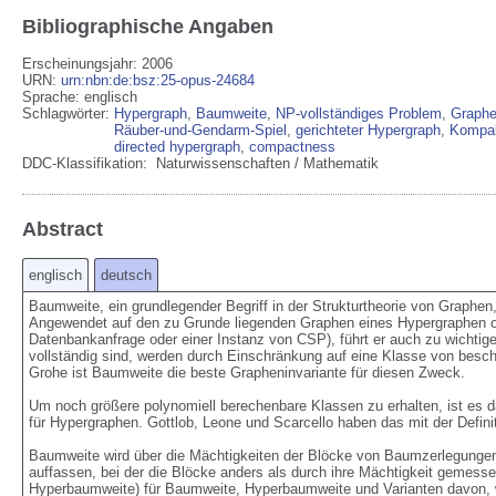
Bibliographische Angaben
Erscheinungsjahr: 2006
URN
:
urn:nbn:de:bsz:25-opus-24684
Sprache
:
englisch
Schlagwörter:
Hypergraph
,
Baumweite
,
NP-vollständiges Problem
,
Graphe
Räuber-und-Gendarm-Spiel
,
gerichteter Hypergraph
,
Kompak
directed hypergraph
,
compactness
DDC-Klassifikation:
Naturwissenschaften / Mathematik
Abstract
englisch
deutsch
Baumweite, ein grundlegender Begriff in der Strukturtheorie von Graphen, 
Angewendet auf den zu Grunde liegenden Graphen eines Hypergraphen oder
Datenbankanfrage oder einer Instanz von CSP), führt er auch zu wichtig
vollständig sind, werden durch Einschränkung auf eine Klasse von besc
Grohe ist Baumweite die beste Grapheninvariante für diesen Zweck.

Um noch größere polynomiell berechenbare Klassen zu erhalten, ist es dahe
für Hypergraphen. Gottlob, Leone und Scarcello haben das mit der Definit
Baumweite wird über die Mächtigkeiten der Blöcke von Baumzerlegungen 
auffassen, bei der die Blöcke anders als durch ihre Mächtigkeit gemesse
Hyperbaumweite) für Baumweite, Hyperbaumweite und Varianten davon, welc