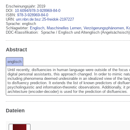
Erscheinungsjahr: 2019
DOI
:
10.6094/978-3-928969-84-0
ISBN
:
978-3-928969-84-0
URN
:
urn:nbn:de:bsz:25-freidok-2197227
Sprache
:
englisch
Schlagwörter:
Englisch
,
Maschinelles Lernen
,
Verzögerungsphänomen
,
Ko
DDC-Klassifikation:
Sprache / Englisch und Altenglisch (Angelsächsisch)
Abstract
englisch
Until recently, disfluencies in human language were outside of the focus 
digital personal assistants, this approach changed. In order to mimic natu
including phenomena deemed undesirable in an idealized view of the lang
to disfluency prediction. It extends the list of known predictors of disfl
psycholinguistic and information-theoretic observations. Additionally, it 
architecture (encoder-decoder) is used for the prediction of disfluencies.
Dateien