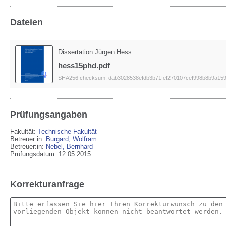
Dateien
Dissertation Jürgen Hess
hess15phd.pdf
SHA256 checksum: dab3028538efdb3b71fef270107cef998b8b9a159
Prüfungsangaben
Fakultät:
Technische Fakultät
Betreuer:in:
Burgard, Wolfram
Betreuer:in:
Nebel, Bernhard
Prüfungsdatum: 12.05.2015
Korrekturanfrage