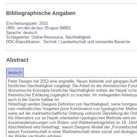
Bibliographische Angaben
Erscheinungsjahr: 2015
URN
:
urn:nbn:de:bsz:25-opus-99583
Sprache
:
deutsch
Schlagwörter:
Online-Ressource
,
Nachhaltigkeit
DDC-Klassifikation:
Technik / Landwirtschaft und verwandte Bereiche
Abstract
deutsch
Peter Deegen hat 2013 eine originelle, Neues bietende und gängigen Auf
forstlichen Nachhaltigkeit vorgelegt. Die Arbeit ist der theoretischen F
ökonomische Konzepte forstlicher Nachhaltigkeit mittels der Hayek´sch
theoretischer Erklärung zugänglich zu machen. Im vorliegenden Arbeitspapie
auch in der Sache haltbar ist.

Hinterfragt werden Deegens Definition von Nachhaltigkeit, seine forstges
sein methodisches Vorgehen (eine Kombination von typologischer Metho
seine auf die marktwirtschaftliche Ordnung verkürzte Darstellung der Ord
Als Alternative zur an Hayek orientierten typologischen Methode wird ei
Auseinandersetzungen von Boden- und Waldreinertragslehre im 19. Jahrhunde
Abschließend wird hinterfragt, warum Deegens Modell der „Forstwirtschaft
warum Forstwirtschaft in einer Marktwirtschaft einen sozial und ökolog
der Wälder nachhaltig erfolgen.