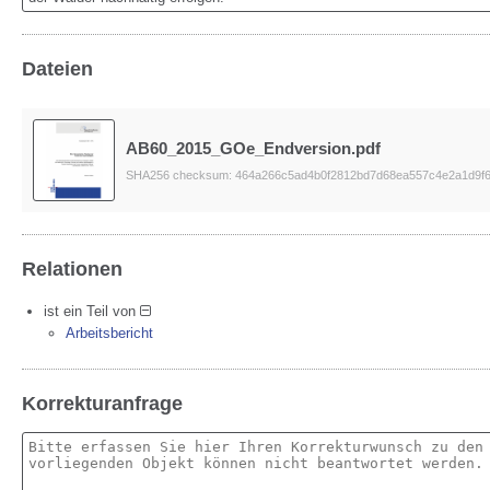
Dateien
AB60_2015_GOe_Endversion.pdf
SHA256 checksum: 464a266c5ad4b0f2812bd7d68ea557c4e2a1d9f6
Relationen
ist ein Teil von
Arbeitsbericht
Korrekturanfrage