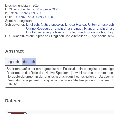
Erscheinungsjahr: 2014
URN
:
urn:nbn:de:bsz:25-opus-97954
ISBN
:
978-3-928969-55-0
DOI
:
10.6094/978-3-928969-55-0
Sprache
:
englisch
Schlagwörter:
Englisch
,
Native speaker
,
Lingua Franca
,
Unterrichtssprac
Online-Ressource
,
Englisch als Lingua Franca
,
Englisch al
English as a lingua franca
,
English medium instruction
,
hig
DDC-Klassifikation:
Sprache / Englisch und Altenglisch (Angelsächsisch)
Abstract
englisch
deutsch
Basierend auf einer ethnographischen Fallstudie eines englischsprachige
Dissertation die Rolle des Native Speakers (sowohl als realer Interaktio
Herausforderungen in der englischsprachigen Hochschullehre. Darüber hin
Qualitätsmanagement in englischsprachigen Studiengängen. Eine ausführ
316-320.
Dateien