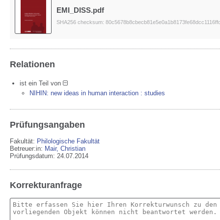
EMI_DISS.pdf
SHA256 checksum: 80c5678b8cbecb81e5e0a1b8173fe68dcc1116ffd
Relationen
ist ein Teil von
NIHIN: new ideas in human interaction : studies
Prüfungsangaben
Fakultät:
Philologische Fakultät
Betreuer:in:
Mair, Christian
Prüfungsdatum: 24.07.2014
Korrekturanfrage