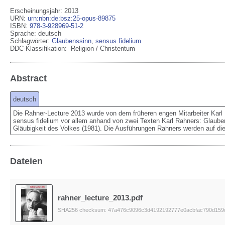
Erscheinungsjahr: 2013
URN
:
urn:nbn:de:bsz:25-opus-89875
ISBN
:
978-3-928969-51-2
Sprache
:
deutsch
Schlagwörter:
Glaubenssinn
,
sensus fidelium
DDC-Klassifikation:
Religion / Christentum
Abstract
deutsch
Die Rahner-Lecture 2013 wurde von dem früheren engen Mitarbeiter Karl 
sensus fidelium vor allem anhand von zwei Texten Karl Rahners: Glaubens
Gläubigkeit des Volkes (1981). Die Ausführungen Rahners werden auf die 
Dateien
rahner_lecture_2013.pdf
SHA256 checksum: 47a476c9096c3d4192192777e0acbfac790d159