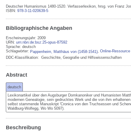
Deutscher Humanismus 1480-1520. Verfasserlexikon, hrsg. von Franz Jose
ISBN:
978-3-11-020639-5
Bibliographische Angaben
Erscheinungsjahr: 2009
URN
:
urn:nbn:de:bsz:25-opus-87592
Sprache
:
deutsch
Schlagwörter:
,
Online-Ressource
Pappenheim, Matthäus von (1458-1541)
DDC-Klassifikation:
Geschichte, Geografie und Hilfswissenschaften
Abstract
deutsch
Lexikonartikel über den Augsburger Domkanoniker und Humanisten Matth
modernen Genealogie, sein gedrucktes Werk und die von ihm erhaltenen 
selbst stammende Manuskript 'Cronica von den Truchsessen und Schen
Waldburg-Wolfegg, Wo Wo 5097).
Beschreibung