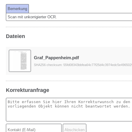
Bemerkung
Scan mit unkorrigierter OCR.
Dateien
Graf_Pappenheim.pdf
SHA256 checksum: 55fd08343bbfea64c77f25d4c3974edc5e4965029
Korrekturanfrage