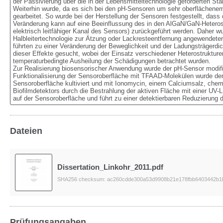
der Passivierung über die in der Lebensmitteltechnologie geforderten Sta
Weiterhin wurde, da es sich bei den pH-Sensoren um sehr oberflächenemp
gearbeitet. So wurde bei der Herstellung der Sensoren festgestellt, dass 
Veränderung kann auf eine Beeinflussung des in den AlGaN/GaN-Heteros
elektrisch leitfähiger Kanal des Sensors) zurückgeführt werden. Daher wur
Halbleitertechnologie zur Ätzung oder Lackresteentfernung angewendet
führten zu einer Veränderung der Beweglichkeit und der Ladungsträgerdi
dieser Effekte gesucht, wobei der Einsatz verschiedener Heterostruktur
temperaturbedingte Ausheilung der Schädigungen betrachtet wurden.

Zur Realisierung biosensorischer Anwendung wurde der pH-Sensor modifi
Funktionalisierung der Sensoroberfläche mit TFAAD-Molekülen wurde dem
Sensoroberfläche kultiviert und mit Ionomycin, einem Calciumsalz, chemis
Biofilmdetektors durch die Bestrahlung der aktiven Fläche mit einer UV
auf der Sensoroberfläche und führt zu einer detektierbaren Reduzierung
Dateien
Dissertation_Linkohr_2011.pdf
SHA256 checksum: ac260cdde300a53d9908b21e178fbb6403442b1
Prüfungsangaben