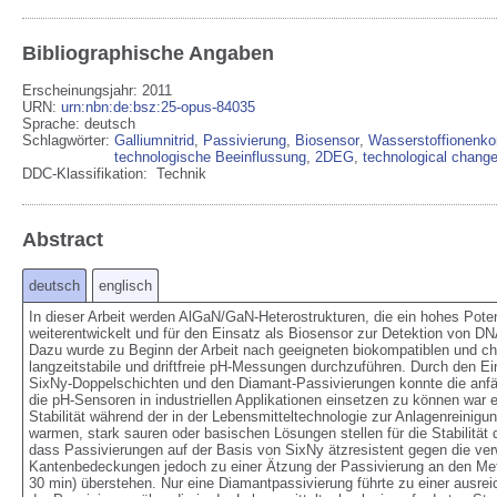
Bibliographische Angaben
Erscheinungsjahr: 2011
URN
:
urn:nbn:de:bsz:25-opus-84035
Sprache
:
deutsch
Schlagwörter:
Galliumnitrid
,
Passivierung
,
Biosensor
,
Wasserstoffionenko
technologische Beeinflussung
,
2DEG
,
technological chang
DDC-Klassifikation:
Technik
Abstract
deutsch
englisch
In dieser Arbeit werden AlGaN/GaN-Heterostrukturen, die ein hohes Poten
weiterentwickelt und für den Einsatz als Biosensor zur Detektion von DNA-
Dazu wurde zu Beginn der Arbeit nach geeigneten biokompatiblen und che
langzeitstabile und driftfreie pH-Messungen durchzuführen. Durch den E
SixNy-Doppelschichten und den Diamant-Passivierungen konnte die anfäng
die pH-Sensoren in industriellen Applikationen einsetzen zu können war e
Stabilität während der in der Lebensmitteltechnologie zur Anlagenreinigu
warmen, stark sauren oder basischen Lösungen stellen für die Stabilität 
dass Passivierungen auf der Basis von SixNy ätzresistent gegen die ve
Kantenbedeckungen jedoch zu einer Ätzung der Passivierung an den Metal
30 min) überstehen. Nur eine Diamantpassivierung führte zu einer ausre