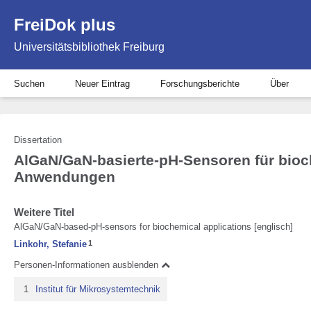
FreiDok plus
Universitätsbibliothek Freiburg
Suchen
Neuer Eintrag
Forschungsberichte
Über
Dissertation
AlGaN/GaN-basierte-pH-Sensoren für bio
Anwendungen
Weitere Titel
AlGaN/GaN-based-pH-sensors for biochemical applications [englisch]
Linkohr, Stefanie
1
Personen-Informationen ausblenden
1
Institut für Mikrosystemtechnik