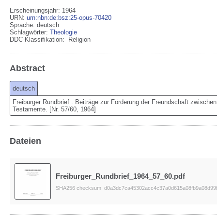
Erscheinungsjahr: 1964
URN
:
urn:nbn:de:bsz:25-opus-70420
Sprache
:
deutsch
Schlagwörter:
Theologie
DDC-Klassifikation:
Religion
Abstract
deutsch
Freiburger Rundbrief : Beiträge zur Förderung der Freundschaft zwische
Testamente. [Nr. 57/60, 1964]
Dateien
Freiburger_Rundbrief_1964_57_60.pdf
SHA256 checksum: d0a3dc7ca45302acc4c37a0d615a08fb9a08d99f