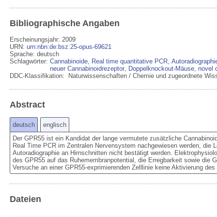
Bibliographische Angaben
Erscheinungsjahr: 2009
URN
:
urn:nbn:de:bsz:25-opus-69621
Sprache
:
deutsch
Schlagwörter:
Cannabinoide
,
Real time quantitative PCR
,
Autoradiographi
neuer Cannabinoidrezeptor
,
Doppelknockout-Mäuse
,
novel 
DDC-Klassifikation:
Naturwissenschaften / Chemie und zugeordnete Wis
Abstract
deutsch
englisch
Der GPR55 ist ein Kandidat der lange vermutete zusätzliche Cannabinoid
Real Time PCR im Zentralen Nervensystem nachgewiesen werden, die Loka
Autoradiographie an Hirnschnitten nicht bestätigt werden. Elektrophysi
des GPR55 auf das Ruhemembranpotential, die Erregbarkeit sowie die G
Versuche an einer GPR55-exprimierenden Zelllinie keine Aktivierung 
Dateien