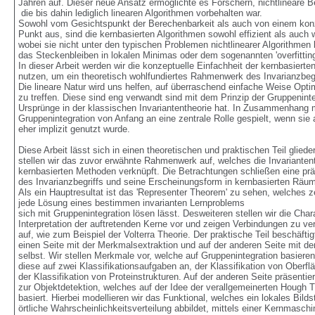
Jahren auf. Dieser neue Ansatz ermöglichte es Forschern, nichtlineare Bez
 die bis dahin lediglich linearen Algorithmen vorbehalten war. 

Sowohl vom Gesichtspunkt der Berechenbarkeit als auch von einem konz
Punkt aus, sind die kernbasierten Algorithmen sowohl effizient als auch woh
wobei sie nicht unter den typischen Problemen nichtlinearer Algorithmen le
das Steckenbleiben in lokalen Minimas oder dem sogenannten 'overfitting'.
In dieser Arbeit werden wir die konzeptuelle Einfachheit der kernbasierten 
nutzen, um ein theoretisch wohlfundiertes Rahmenwerk des Invarianzbegrif
Die lineare Natur wird uns helfen, auf überraschend einfache Weise Optim
zu treffen. Diese sind eng verwandt sind mit dem Prinzip der Gruppeninteg
Ursprünge in der klassischen Invariantentheorie hat. In Zusammenhang mi
Gruppenintegration von Anfang an eine zentrale Rolle gespielt, wenn sie au
eher implizit genutzt wurde.

Diese Arbeit lässt sich in einen theoretischen und praktischen Teil gliedern
stellen wir das zuvor erwähnte Rahmenwerk auf, welches die Invariantenth
kernbasierten Methoden verknüpft. Die Betrachtungen schließen eine präz
des Invarianzbegriffs und seine Erscheinungsform in kernbasierten Räumen
Als ein Hauptresultat ist das 'Representer Theorem' zu sehen, welches zei
jede Lösung eines bestimmen invarianten Lernproblems

sich mit Gruppenintegration lösen lässt. Desweiteren stellen wir die Charak
Interpretation der auftretenden Kerne vor und zeigen Verbindungen zu ver
auf, wie zum Beispiel der Volterra Theorie. Der praktische Teil beschäftigt 
einen Seite mit der Merkmalsextraktion und auf der anderen Seite mit de
selbst. Wir stellen Merkmale vor, welche auf Gruppenintegration basieren
diese auf zwei Klassifikationsaufgaben an, der Klassifikation von Oberflä
der Klassifikation von Proteinstrukturen. Auf der anderen Seite präsentiere
zur Objektdetektion, welches auf der Idee der verallgemeinerten Hough Tr
basiert. Hierbei modellieren wir das Funktional, welches ein lokales Bildstü
örtliche Wahrscheinlichkeitsverteilung abbildet, mittels einer Kernmaschi