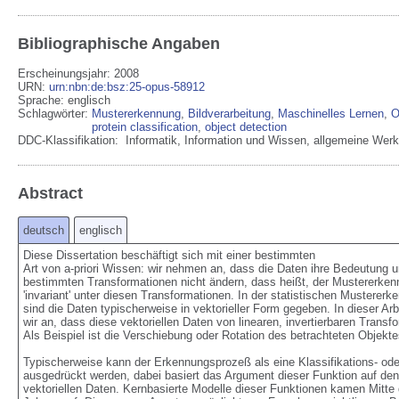
Bibliographische Angaben
Erscheinungsjahr: 2008
URN
:
urn:nbn:de:bsz:25-opus-58912
Sprache
:
englisch
Schlagwörter:
Mustererkennung
,
Bildverarbeitung
,
Maschinelles Lernen
,
O
protein classification
,
object detection
DDC-Klassifikation:
Informatik, Information und Wissen, allgemeine Werk
Abstract
deutsch
englisch
Diese Dissertation beschäftigt sich mit einer bestimmten 

Art von a-priori Wissen: wir nehmen an, dass die Daten ihre Bedeutung unt
bestimmten Transformationen nicht ändern, dass heißt, der Mustererkennu
'invariant' unter diesen Transformationen. In der statistischen Mustererken
sind die Daten typischerweise in vektorieller Form gegeben. In dieser Arbe
wir an, dass diese vektoriellen Daten von linearen, invertierbaren Transfo
Als Beispiel ist die Verschiebung oder Rotation des betrachteten Objektes 
Typischerweise kann der Erkennungsprozeß als eine Klassifikations- oder
ausgedrückt werden, dabei basiert das Argument dieser Funktion auf den 
vektoriellen Daten. Kernbasierte Modelle dieser Funktionen kamen Mitte de