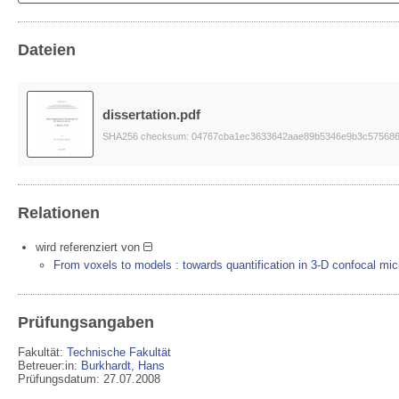
Dateien
dissertation.pdf
SHA256 checksum: 04767cba1ec3633642aae89b5346e9b3c575686
Relationen
wird referenziert von
From voxels to models : towards quantification in 3-D confocal mi
Prüfungsangaben
Fakultät:
Technische Fakultät
Betreuer:in:
Burkhardt, Hans
Prüfungsdatum: 27.07.2008