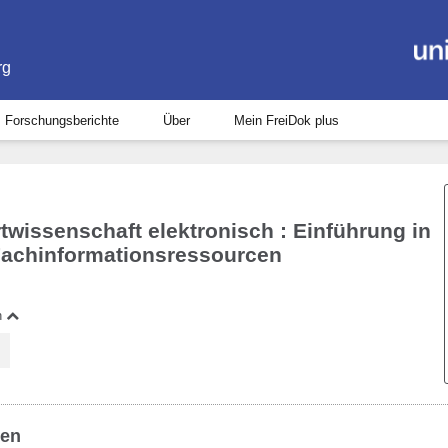
rg
Forschungsberichte
Über
Mein FreiDok plus
wissenschaft elektronisch : Einführung in
 Fachinformationsressourcen
n
ben