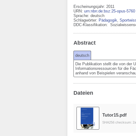
Erscheinungsjahr: 2011
URN
:
urn:nbn:de:bsz:25-opus-5760
Sprache
:
deutsch
Schlagwörter:
Pädagogik
,
Sportwis
DDC-Klassifikation:
Sozialwissens
Abstract
deutsch
Die Publikation stellt die von der
Informationsressourcen für die Fä
anhand von Beispielen veranschaul
Dateien
Tutor15.pdf
SHA256 checksum: 2a