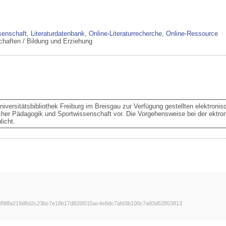
senschaft
,
Literaturdatenbank
,
Online-Literaturrecherche
,
Online-Ressource
chaften / Bildung und Erziehung
 Universitätsbibliothek Freiburg im Breisgau zur Verfügung gestellten elektron
cher Pädagogik und Sportwissenschaft vor. Die Vorgehensweise bei der ektroni
icht.
f98fa219d8d2c23bc7e18b17d826f015ac4e8dc7afd3b100c7a93d52853813