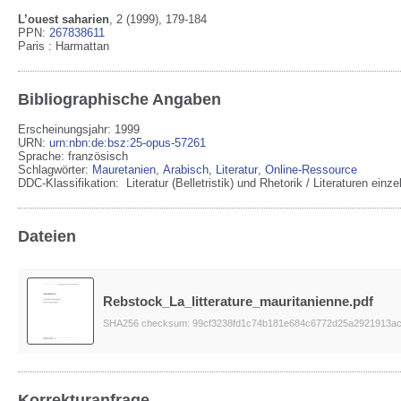
L’ouest saharien
,
2
(1999)
, 179-184
PPN:
267838611
Paris
:
Harmattan
Bibliographische Angaben
Erscheinungsjahr: 1999
URN
:
urn:nbn:de:bsz:25-opus-57261
Sprache
:
französisch
Schlagwörter:
Mauretanien
,
Arabisch
,
Literatur
,
Online-Ressource
DDC-Klassifikation:
Literatur (Belletristik) und Rhetorik / Literaturen ei
Dateien
Rebstock_La_litterature_mauritanienne.pdf
SHA256 checksum: 99cf3238fd1c74b181e684c6772d25a2921913a
Korrekturanfrage