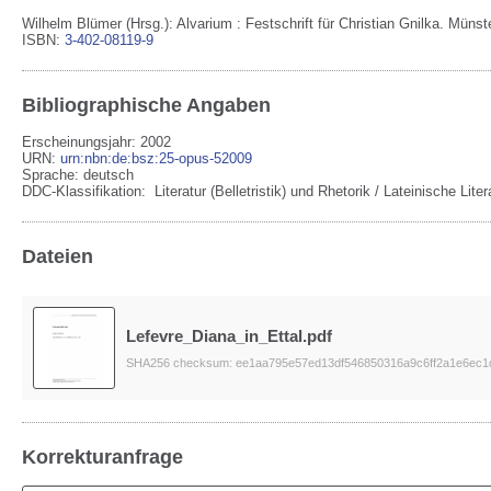
Wilhelm Blümer (Hrsg.): Alvarium : Festschrift für Christian Gnilka. Münst
ISBN:
3-402-08119-9
Bibliographische Angaben
Erscheinungsjahr: 2002
URN
:
urn:nbn:de:bsz:25-opus-52009
Sprache
:
deutsch
DDC-Klassifikation:
Literatur (Belletristik) und Rhetorik / Lateinische Lit
Dateien
Lefevre_Diana_in_Ettal.pdf
SHA256 checksum: ee1aa795e57ed13df546850316a9c6ff2a1e6ec1
Korrekturanfrage