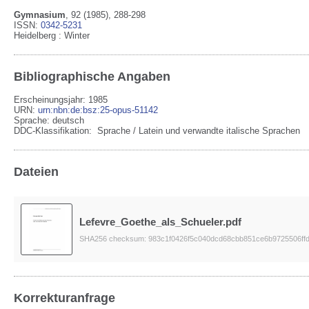
Gymnasium
,
92
(1985)
, 288-298
ISSN:
0342-5231
Heidelberg
:
Winter
Bibliographische Angaben
Erscheinungsjahr: 1985
URN
:
urn:nbn:de:bsz:25-opus-51142
Sprache
:
deutsch
DDC-Klassifikation:
Sprache / Latein und verwandte italische Sprachen
Dateien
Lefevre_Goethe_als_Schueler.pdf
SHA256 checksum: 983c1f0426f5c040dcd68cbb851ce6b9725506ff
Korrekturanfrage