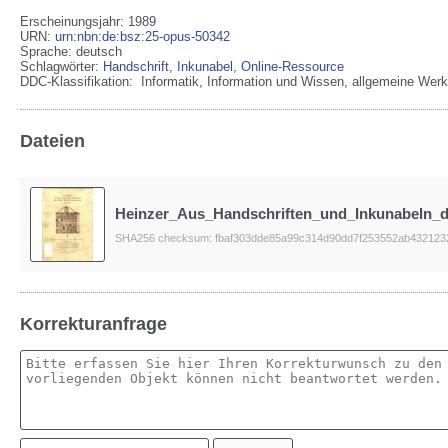
Erscheinungsjahr: 1989
URN
:
urn:nbn:de:bsz:25-opus-50342
Sprache
:
deutsch
Schlagwörter:
Handschrift
,
Inkunabel
,
Online-Ressource
DDC-Klassifikation:
Informatik, Information und Wissen, allgemeine Werk
Dateien
Heinzer_Aus_Handschriften_und_Inkunabeln_de
SHA256 checksum: fbaf303dde85a99c314d90dd7f253552ab43212
Korrekturanfrage