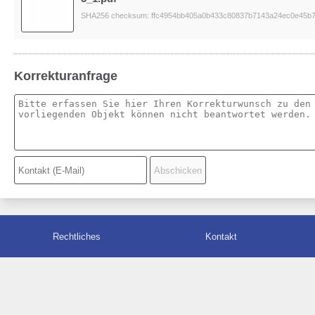
SHA256 checksum: ffc4954bb405a0b433c80837b7143a24ec0e45b7
Korrekturanfrage
Rechtliches
Kontakt