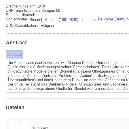
Erscheinungsjahr: 1978
URN
:
urn:nbn:de:bsz:25-opus-59
Sprache
:
deutsch
Schlagwörter:
,
Religiöse Erfahrun
Blondel, Maurice (1861-1949) - L' action
DDC-Klassifikation:
Religion
Abstract
deutsch
Die Arbeit sucht nachzuweisen, wie Maurice Blondel Elemente geistlicher 
Quelle sind die Aufzeichnungen seiner 'Carnets intimes'. Diese wird kontra
philosophische Modelle dienen Blondel (u.a.) Léon Ollé-Laprunes christli
geschultes Denken. Zentrales Problem der 'Action' ist die Fragestellung
'Übernatürlichen') und damit nach dem Punkt, an dem das Christentum fü
Der dritte Teil sucht das Denken Blondels, Ollé-Laprunes und Lacheliers m
das eine weitere Inspirations-Quelle für Blondel war, um so abermals die 
Dateien
5_1.pdf