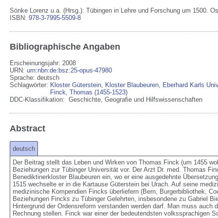
Sönke Lorenz u.a. (Hrsg.): Tübingen in Lehre und Forschung um 1500. Ost
ISBN:
978-3-7995-5509-8
Bibliographische Angaben
Erscheinungsjahr: 2008
URN
:
urn:nbn:de:bsz:25-opus-47980
Sprache
:
deutsch
Schlagwörter:
Kloster Güterstein
,
Kloster Blaubeuren
,
Eberhard Karls Unive
Finck, Thomas (1455-1523)
DDC-Klassifikation:
Geschichte, Geografie und Hilfswissenschaften
Abstract
deutsch
Der Beitrag stellt das Leben und Wirken von Thomas Finck (um 1455 wohl H
Beziehungen zur Tübinger Universität vor. Der Arzt Dr. med. Thomas Fin
Benediktinerkloster Blaubeuren ein, wo er eine ausgedehnte Übersetzung
1515 wechselte er in die Kartause Güterstein bei Urach. Auf seine medizi
medizinische Kompendien Fincks überliefern (Bern, Burgerbibliothek, Cod.
Beziehungen Fincks zu Tübinger Gelehrten, insbesondene zu Gabriel Biel
Hintergrund der Ordensreform verstanden werden darf. Man muss auch di
Rechnung stellen. Finck war einer der bedeutendsten volkssprachigen Sc