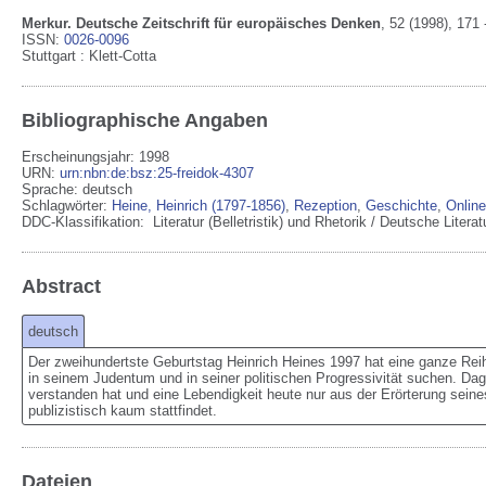
Merkur. Deutsche Zeitschrift für europäisches Denken
,
52
(1998)
, 171 
ISSN:
0026-0096
Stuttgart
:
Klett-Cotta
Bibliographische Angaben
Erscheinungsjahr: 1998
URN
:
urn:nbn:de:bsz:25-freidok-4307
Sprache
:
deutsch
Schlagwörter:
Heine, Heinrich (1797-1856)
,
Rezeption
,
Geschichte
,
Onlin
DDC-Klassifikation:
Literatur (Belletristik) und Rhetorik / Deutsche Liter
Abstract
deutsch
Der zweihundertste Geburtstag Heinrich Heines 1997 hat eine ganze Reih
in seinem Judentum und in seiner politischen Progressivität suchen. Dage
verstanden hat und eine Lebendigkeit heute nur aus der Erörterung seines
publizistisch kaum stattfindet.
Dateien