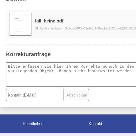
fall_heine.pdf
SHA256 checksum: 9cb560d03641e92b1c8e91a1112f50ab291f0018
Korrekturanfrage
Rechtliches
Kontakt