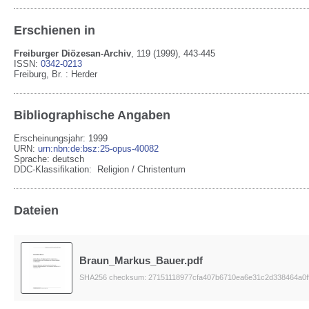
Erschienen in
Freiburger Diözesan-Archiv
,
119
(1999)
, 443-445
ISSN:
0342-0213
Freiburg, Br.
:
Herder
Bibliographische Angaben
Erscheinungsjahr: 1999
URN
:
urn:nbn:de:bsz:25-opus-40082
Sprache
:
deutsch
DDC-Klassifikation:
Religion / Christentum
Dateien
Braun_Markus_Bauer.pdf
SHA256 checksum: 27151118977cfa407b6710ea6e31c2d338464a0f