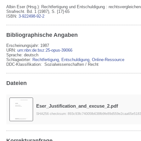
Albin Eser (Hrsg.): Rechtfertigung und Entschuldigung : rechtsvergleichen
Strafrecht. Bd. 1 (1987), S. [17]-65
ISBN:
3-922498-92-2
Bibliographische Angaben
Erscheinungsjahr: 1987
URN
:
urn:nbn:de:bsz:25-opus-39066
Sprache
:
deutsch
Schlagwörter:
Rechtfertigung
,
Entschuldigung
,
Online-Ressource
DDC-Klassifikation:
Sozialwissenschaften / Recht
Dateien
Eser_Justification_and_excuse_2.pdf
SHA256 checksum: 893c93fc74005fb638fb9fe89d559e2caa65e518
Korrekturanfrage