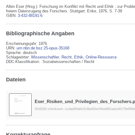
Albin Eser (Hrsg.): Forschung im Konflikt mit Recht und Ethik : zur Prob
freiem Datenzugang des Forschers. Stuttgart: Enke, 1976, S. 7-39
ISBN:
3-432-88191-6
Bibliographische Angaben
Erscheinungsjahr: 1976
URN
:
urn:nbn:de:bsz:25-opus-35168
Sprache
:
deutsch
Schlagwörter:
Wissenschaftler
,
Recht
,
Ethik
,
Online-Ressource
DDC-Klassifikation:
Sozialwissenschaften / Recht
Dateien
Eser_Risiken_und_Privilegien_des_Forschers.p
SHA256 checksum: ccdad09a6e314be83ecf4eefd61aa1e8179e9f5b
Korrekturanfrage