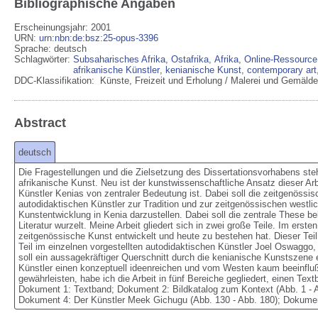
Bibliographische Angaben
Erscheinungsjahr: 2001
URN
:
urn:nbn:de:bsz:25-opus-3396
Sprache
:
deutsch
Schlagwörter:
Subsaharisches Afrika
,
Ostafrika
,
Afrika
,
Online-Ressource
afrikanische Künstler
,
kenianische Kunst
,
contemporary art
DDC-Klassifikation:
Künste, Freizeit und Erholung / Malerei und Gemälde
Abstract
deutsch
Die Fragestellungen und die Zielsetzung des Dissertationsvorhabens steh
afrikanische Kunst. Neu ist der kunstwissenschaftliche Ansatz dieser Arbe
Künstler Kenias von zentraler Bedeutung ist. Dabei soll die zeitgenössisc
autodidaktischen Künstler zur Tradition und zur zeitgenössischen westlic
Kunstentwicklung in Kenia darzustellen. Dabei soll die zentrale These bel
Literatur wurzelt. Meine Arbeit gliedert sich in zwei große Teile. Im erst
zeitgenössische Kunst entwickelt und heute zu bestehen hat. Dieser Teil l
Teil im einzelnen vorgestellten autodidaktischen Künstler Joel Oswagg
soll ein aussagekräftiger Querschnitt durch die kenianische Kunstszene 
Künstler einen konzeptuell ideenreichen und vom Westen kaum beeinflu
gewährleisten, habe ich die Arbeit in fünf Bereiche gegliedert, einen Text
Dokument 1: Textband; Dokument 2: Bildkatalog zum Kontext (Abb. 1 - A
Dokument 4: Der Künstler Meek Gichugu (Abb. 130 - Abb. 180); Dokument