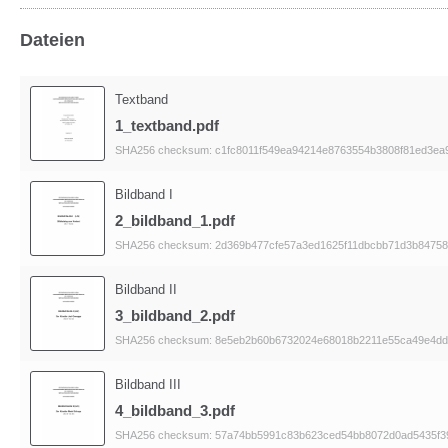
Dateien
Textband
1_textband.pdf
SHA256 checksum: c1fc8011f549ea94214e8763554b3808f81ed3ea
Bildband I
2_bildband_1.pdf
SHA256 checksum: 2d369b477cfe57a3ed1625f11dbcbb71d3b84758
Bildband II
3_bildband_2.pdf
SHA256 checksum: 8e5eb2b60b6732024e68018b2211e55ca49e4dd
Bildband III
4_bildband_3.pdf
SHA256 checksum: 57a74bb5991c83b623ced54bb8072d0ad5435f3