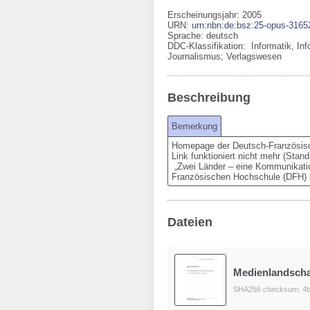
Erscheinungsjahr: 2005
URN
:
urn:nbn:de:bsz:25-opus-3165
Sprache
:
deutsch
DDC-Klassifikation:
Informatik, In
Journalismus; Verlagswesen
Beschreibung
Bemerkung
Homepage der Deutsch-Französisc
Link funktioniert nicht mehr (Stan
 „Zwei Länder – eine Kommunikation? Hochschul-PR in Deutschland und Frankreich“, so lautet das Thema einer Tagung der Deutsch-
Französischen Hochschule (DFH) un
Dateien
Medienlandscha
SHA256 checksum: 4