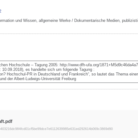
2
formation und Wissen, allgemeine Werke / Dokumentarische Medien, publizist
hen Hochschule – Tagung 2005: http://www.dfh-ufa.org/1871+M5d9c46da4a7.
d: 10.09.2018), es handelte sich um folgende Tagung :

d der Albert-Ludwigs-Universität Freiburg
ft.pdf
b403216dc984fcd01cf5be99dce7e6112639985e631ed292614b069c3869d90