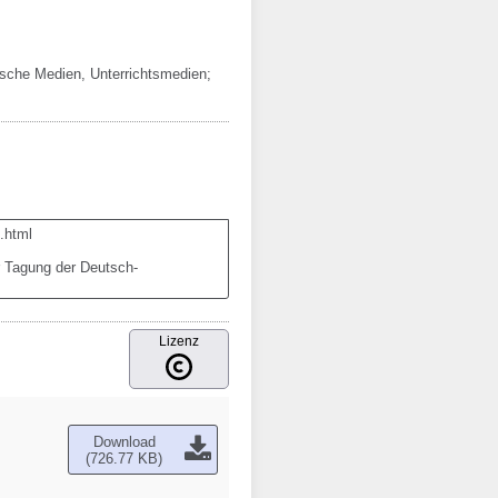
ische Medien, Unterrichtsmedien;
html

Lizenz
Download
(726.77 KB)