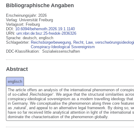
Bibliographische Angaben
Erscheinungsjahr: 2026
Verlag
:
Universität Freiburg
Verlagsort
:
Freiburg
DOI
:
10.6094/behemoth.2026.19.1.1140
URN
:
urn:nbn:de:bsz:25-freidok-2836326
Sprache
:
deutsch
,
englisch
Schlagwörter:
Reichsbürgerbewegung
,
Recht
,
Law
,
verschwörungsideolog
Conspiracy-Ideological Sovereignism
DDC-Klassifikation:
Sozialwissenschaften
Abstract
englisch
The article offers an analysis of the international phenomenon of conspir
of so-called ‚Reichsbürger‘. We argue that the structural similarities acr
conspiracy-ideological sovereignism as a modern travelling ideology that
in Germany. We conceptualise the phenomenon along three core features: 
as ‚natural‘, and appeal to an alternative legal framework. By doing so, w
have so far received little analytical attention in light of the internation
dominate the characterisation of the phenomenon globally.