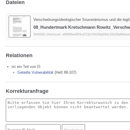
Dateien
Verschwörungsideologischer Souveränismus und die legi
08_Hundertmark Kretschmann Rowitz_Verschwoe
SHA256 checksum: e80f09ee683cd721b76429da5fdc92b28a8b0eee
Relationen
ist ein Teil von
Geteilte Vulnerabilität
(Heft 88-107)
Korrekturanfrage