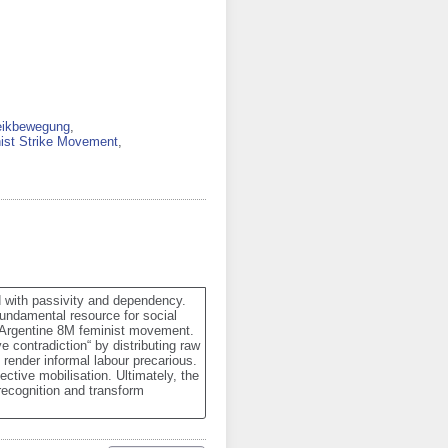
reikbewegung
,
ist Strike Movement
,
d with passivity and dependency. 
 fundamental resource for social 
e Argentine 8M feminist movement. 
 contradiction“ by distributing raw 
render informal labour precarious. 
ctive mobilisation. Ultimately, the 
ecognition and transform 