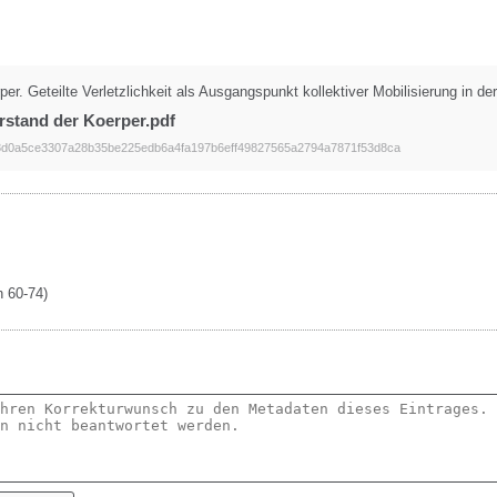
er. Geteilte Verletzlichkeit als Ausgangspunkt kollektiver Mobilisierung in 
rstand der Koerper.pdf
d0a5ce3307a28b35be225edb6a4fa197b6eff49827565a2794a7871f53d8ca
n 60-74)