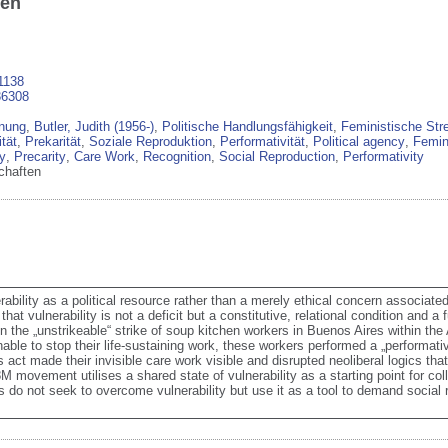
ben
1138
36308
nung
,
Butler, Judith (1956-)
,
Politische Handlungsfähigkeit
,
Feministische St
ität
,
Prekarität
,
Soziale Reproduktion
,
Performativität
,
Political agency
,
Femin
ty
,
Precarity
,
Care Work
,
Recognition
,
Social Reproduction
,
Performativity
chaften
rability as a political resource rather than a merely ethical concern associate
that vulnerability is not a deficit but a constitutive, relational condition and a
n the „unstrikeable“ strike of soup kitchen workers in Buenos Aires within th
ble to stop their life-sustaining work, these workers performed a „performative
act made their invisible care work visible and disrupted neoliberal logics that 
ovement utilises a shared state of vulnerability as a starting point for colle
do not seek to overcome vulnerability but use it as a tool to demand social r