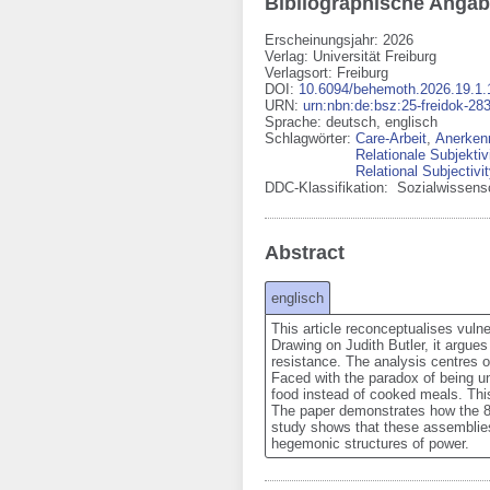
Bibliographische Anga
Erscheinungsjahr: 2026
Verlag
:
Universität Freiburg
Verlagsort
:
Freiburg
DOI
:
10.6094/behemoth.2026.19.1.
URN
:
urn:nbn:de:bsz:25-freidok-28
Sprache
:
deutsch
,
englisch
Schlagwörter:
Care-Arbeit
,
Anerken
Relationale Subjektiv
Relational Subjectivi
DDC-Klassifikation:
Sozialwissens
Abstract
englisch
This article reconceptualises vulne
Drawing on Judith Butler, it argues 
resistance. The analysis centres o
Faced with the paradox of being una
food instead of cooked meals. This 
The paper demonstrates how the 8M m
study shows that these assemblies 
hegemonic structures of power.