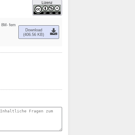
Lizenz
der 8M- feministischen Streikbewegung
Download
(406.56 KB)