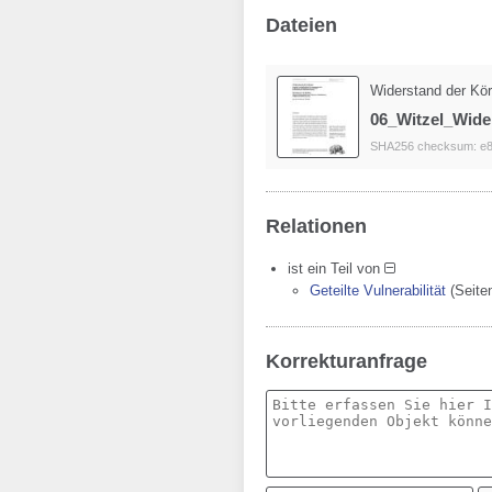
Dateien
Widerstand der Körp
06_Witzel_Wide
SHA256 checksum: e8
Relationen
ist ein Teil von
Geteilte Vulnerabilität
(Seite
Korrekturanfrage