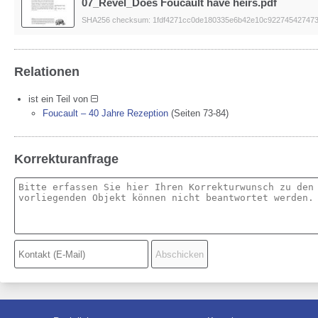
07_Revel_Does Foucault have heirs.pdf
SHA256 checksum: 1fdf4271cc0de180335e6b42e10c92274542747
Relationen
ist ein Teil von
Foucault – 40 Jahre Rezeption
(Seiten 73-84)
Korrekturanfrage