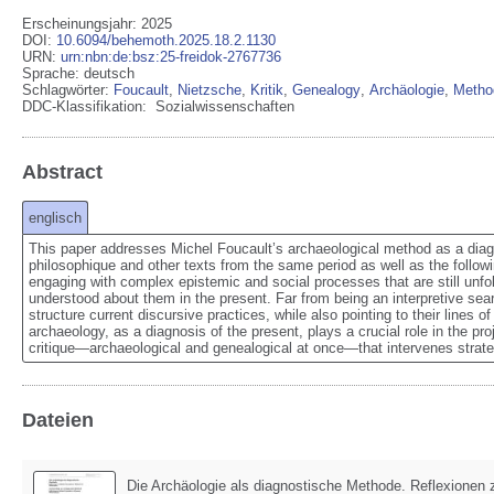
Erscheinungsjahr: 2025
DOI
:
10.6094/behemoth.2025.18.2.1130
URN
:
urn:nbn:de:bsz:25-freidok-2767736
Sprache
:
deutsch
Schlagwörter:
Foucault
,
Nietzsche
,
Kritik
,
Genealogy
,
Archäologie
,
Metho
DDC-Klassifikation:
Sozialwissenschaften
Abstract
englisch
This paper addresses Michel Foucault’s archaeological method as a diagno
philosophique and other texts from the same period as well as the follow
engaging with complex epistemic and social processes that are still unfo
understood about them in the present. Far from being an interpretive sear
structure current discursive practices, while also pointing to their lines o
archaeology, as a diagnosis of the present, plays a crucial role in the pro
critique—archaeological and genealogical at once—that intervenes strate
Dateien
Die Archäologie als diagnostische Methode. Reflexionen 