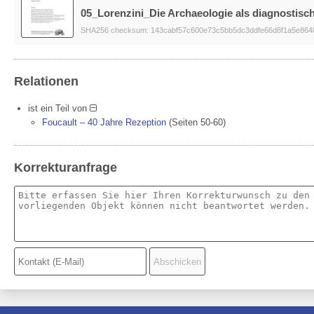
05_Lorenzini_Die Archaeologie als diagnostisc
SHA256 checksum: 143cabf57c600e73c5bb5dc3ddfe66d8f1a5e864
Relationen
ist ein Teil von
Foucault – 40 Jahre Rezeption
(Seiten 50-60)
Korrekturanfrage