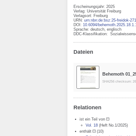
Erscheinungsjahr: 2025
Verlag
:
Universität Freiburg
Verlagsort
:
Freiburg
URN
:
urn:nbn:de:bsz:25-freidok-27
DOI
:
10.6094/behemoth.2025.18.1.
Sprache
:
deutsch
,
englisch
DDC-Klassifikation:
Sozialwissens
Dateien
Behemoth 01_2
SHA256 checksum: 2
Relationen
ist ein Teil von
Vol. 18
(Heft No.1/2025)
enthält
(10)