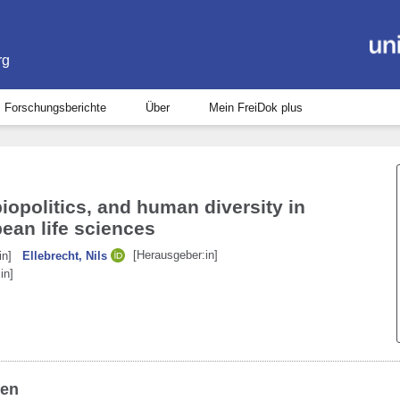
rg
Forschungsberichte
Über
Mein FreiDok plus
biopolitics, and human diversity in
ean life sciences
[Herausgeber:in]
in]
Ellebrecht, Nils
in]
ben