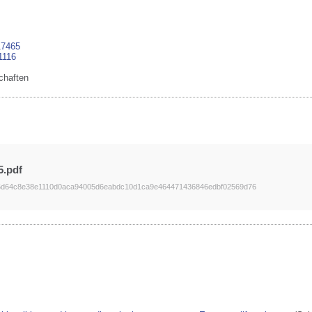
17465
1116
chaften
5.pdf
6d64c8e38e1110d0aca94005d6eabdc10d1ca9e464471436846edbf02569d76