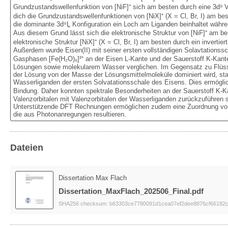
Grundzustandswellenfunktion von [NiF]⁺ sich am besten durch eine 3d⁸ V
dich die Grundzustandswellenfunktionen von [NiX]⁺ (X = Cl, Br, I) am be
die dominante 3d⁹Ḻ Konfiguration ein Loch am Liganden beinhaltet währen
Aus diesem Grund lässt sich die elektronische Struktur von [NiF]⁺ am be
elektronische Struktur [NiX]⁺ (X = Cl, Br, I) am besten durch ein invertier
Außerdem wurde Eisen(II) mit seiner ersten vollständigen Solavtationss
Gasphasen [Fe(H₂O)₆]²⁺ an der Eisen L-Kante und der Sauerstoff K-Kante
Lösungen sowie molekularem Wasser verglichen. Im Gegensatz zu Flüssi
der Lösung von der Masse der Lösungsmittelmoleküle dominiert wird, s
Wasserliganden der ersten Solvatationsschale des Eisens. Dies ermöglicht
Bindung. Daher konnten spektrale Besonderheiten an der Sauerstoff K-Kan
Valenzorbitalen mit Valenzorbitalen der Wasserliganden zurückzuführen 
Unterstützende DFT Rechnungen ermöglichen zudem eine Zuordnung von 
die aus Photonanregungen resultieren.
Dateien
Dissertation Max Flach
Dissertation_MaxFlach_202506_Final.pdf
SHA256 checksum: b63303ce7780091d1cea07ef2dee8876cf66182