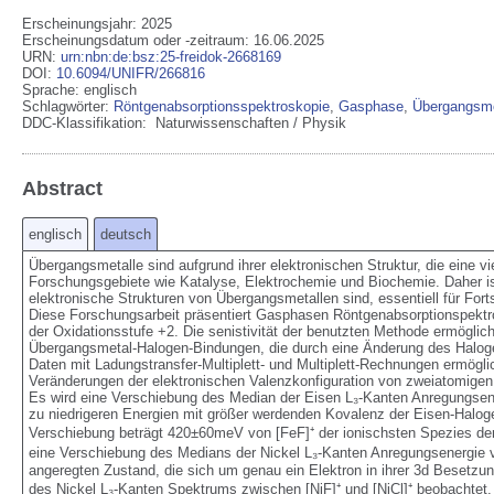
Erscheinungsjahr: 2025
Erscheinungsdatum oder -zeitraum: 16.06.2025
URN
:
urn:nbn:de:bsz:25-freidok-2668169
DOI
:
10.6094/UNIFR/266816
Sprache
:
englisch
Schlagwörter:
Röntgenabsorptionsspektroskopie
,
Gasphase
,
Übergangsme
DDC-Klassifikation:
Naturwissenschaften / Physik
Abstract
englisch
deutsch
Übergangsmetalle sind aufgrund ihrer elektronischen Struktur, die eine v
Forschungsgebiete wie Katalyse, Elektrochemie und Biochemie. Daher ist
elektronische Strukturen von Übergangsmetallen sind, essentiell für Fort
Diese Forschungsarbeit präsentiert Gasphasen Röntgenabsorptionspektro
der Oxidationsstufe +2. Die senistivität der benutzten Methode ermöglich
Übergangsmetal-Halogen-Bindungen, die durch eine Änderung des Haloge
Daten mit Ladungstransfer-Multiplett- und Multiplett-Rechnungen ermöglic
Veränderungen der elektronischen Valenzkonfiguration von zweiatomigen
Es wird eine Verschiebung des Median der Eisen L₃-Kanten Anregungsene
zu niedrigeren Energien mit größer werdenden Kovalenz der Eisen-Haloge
Verschiebung beträgt 420±60meV von [FeF]⁺ der ionischsten Spezies der 
eine Verschiebung des Medians der Nickel L₃-Kanten Anregungsenergie v
angeregten Zustand, die sich um genau ein Elektron in ihrer 3d Besetzu
des Nickel L₃-Kanten Spektrums zwischen [NiF]⁺ und [NiCl]⁺ beobachtet. 