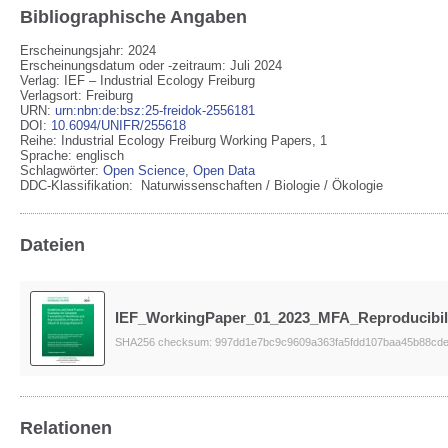
Bibliographische Angaben
Erscheinungsjahr: 2024
Erscheinungsdatum oder -zeitraum: Juli 2024
Verlag
:
IEF – Industrial Ecology Freiburg
Verlagsort
:
Freiburg
URN
:
urn:nbn:de:bsz:25-freidok-2556181
DOI
:
10.6094/UNIFR/255618
Reihe
:
Industrial Ecology Freiburg Working Papers
, 1
Sprache
:
englisch
Schlagwörter:
Open Science
,
Open Data
DDC-Klassifikation:
Naturwissenschaften / Biologie / Ökologie
Dateien
IEF_WorkingPaper_01_2023_MFA_Reproducibili
SHA256 checksum: 997dd1e7bc9c9609a363fa5fdd107baa45b88cde
Relationen