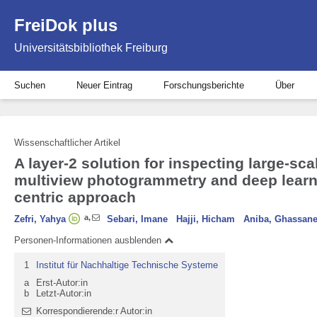
FreiDok plus
Universitätsbibliothek Freiburg
Suchen
Neuer Eintrag
Forschungsberichte
Über
Wissenschaftlicher Artikel
A layer-2 solution for inspecting large-sc
multiview photogrammetry and deep learni
centric approach
a
,
Zefri, Yahya
Sebari, Imane
Hajji, Hicham
Aniba, Ghassan
Personen-Informationen ausblenden
1
Institut für Nachhaltige Technische Systeme
a
Erst-Autor:in
b
Letzt-Autor:in
Korrespondierende:r Autor:in