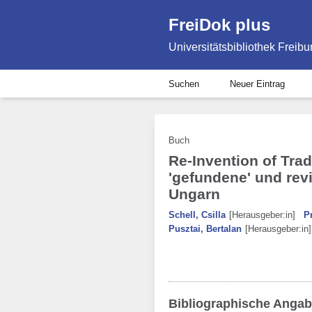
FreiDok plus
Universitätsbibliothek Freibu
Suchen
Neuer Eintrag
Buch
Re-Invention of Trad
'gefundene' und revi
Ungarn
Schell, Csilla
[Herausgeber:in]
P
Pusztai, Bertalan
[Herausgeber:in]
Bibliographische Anga