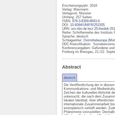
Erscheinungsjahr: 2018
Verlag
:
Waxmann
Verlagsort
:
Münster
Umfang
:
257 Seiten
ISBN
:
978-3-8309-8843-4
DOI
:
10.6094/UNIFR/251505
URN
:
urn:nbn:de:bsz:25-freidok-25
Reihe
:
Schriftenreihe des Institut
Sprache
:
deutsch
Schlagwörter:
Ostmitteleuropa (Mot
DDC-Klassifikation:
Sozialwissensc
Konferenzangaben
:
Gefundene und 
Freiburg im Breisgau
,
21./22. Sept
Abstract
deutsch
Die Veröffentlichung der in diese
Kommunikations- und Medienkulturw
Zeichen der kulturellen Aktivität
untersucht, die nach dem Zusamme
lokalen Identität, ihrer öffentli
internationale Zusammenarbeit bis
exemplarisch vertieft werden. Zud
Phänomene vorzustellen. Deshalb r