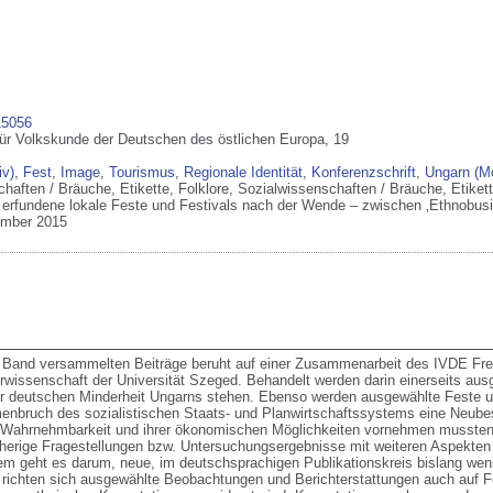
15056
s für Volkskunde der Deutschen des östlichen Europa
, 19
iv)
,
Fest
,
Image
,
Tourismus
,
Regionale Identität
,
Konferenzschrift
,
Ungarn (Mo
haften / Bräuche, Etikette, Folklore
,
Sozialwissenschaften / Bräuche, Etikett
erfundene lokale Feste und Festivals nach der Wende – zwischen ‚Ethnobus
ember 2015
m Band versammelten Beiträge beruht auf einer Zusammenarbeit des IVDE Freib
issenschaft der Universität Szeged. Behandelt werden darin einerseits ausg
 der deutschen Minderheit Ungarns stehen. Ebenso werden ausgewählte Feste 
nbruch des sozialistischen Staats- und Planwirtschaftssystems eine Neubest
chen Wahrnehmbarkeit und ihrer ökonomischen Möglichkeiten vornehmen mussten.
herige Fragestellungen bzw. Untersuchungsergebnisse mit weiteren Aspekten 
em geht es darum, neue, im deutschsprachigen Publikationskreis bislang weni
ichten sich ausgewählte Beobachtungen und Berichterstattungen auch auf Fes