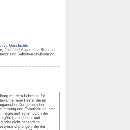
tiv)
,
Geschichte
e, Folklore / Allgemeine Bräuche
iness‘ und Selbstvergewisserung
,
urg mit dem Lehrstuhl für 
ewählte neue Feste, die im 
ungarischer Dorfgemeinden 
immung und Forterhaltung ihrer 
 Insgesamt sollen durch die 
ergänzt, ausgebaut und 
g oder nicht behandelte 
tveranstaltungen, die der 