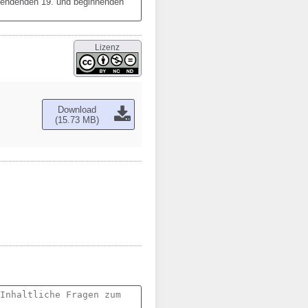
 endenden 19. und beginnenden 
Lizenz
Download
(15.73 MB)