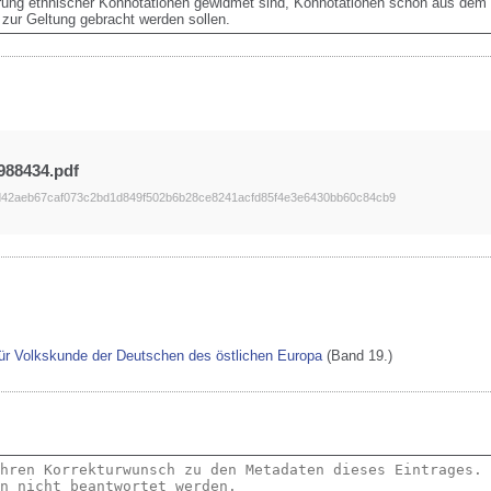
ierung ethnischer Konnotationen gewidmet sind, Konnotationen schon aus dem
r zur Geltung gebracht werden sollen.
988434.pdf
42aeb67caf073c2bd1d849f502b6b28ce8241acfd85f4e3e6430bb60c84cb9
 für Volkskunde der Deutschen des östlichen Europa
(Band 19.)