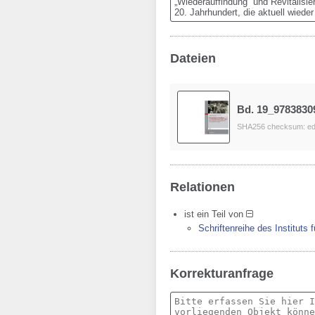
„Wiederauffindung“ und Revitalis
20. Jahrhundert, die aktuell wiede
Dateien
Bd. 19_9783830
SHA256 checksum: ed
Relationen
ist ein Teil von
Schriftenreihe des Instituts
Korrekturanfrage