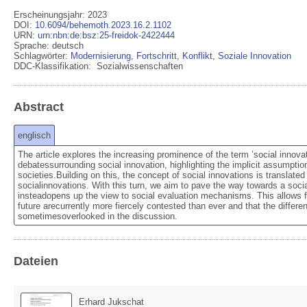
Erscheinungsjahr: 2023
DOI
:
10.6094/behemoth.2023.16.2.1102
URN
:
urn:nbn:de:bsz:25-freidok-2422444
Sprache
:
deutsch
Schlagwörter:
Modernisierung
,
Fortschritt
,
Konflikt
,
Soziale Innovation
DDC-Klassifikation:
Sozialwissenschaften
Abstract
englisch
The article explores the increasing prominence of the term ’social innovat
debatessurrounding social innovation, highlighting the implicit assumptio
societies.Building on this, the concept of social innovations is translated
socialinnovations. With this turn, we aim to pave the way towards a socia
insteadopens up the view to social evaluation mechanisms. This allows for
future arecurrently more fiercely contested than ever and that the differen
sometimesoverlooked in the discussion.
Dateien
Erhard Jukschat