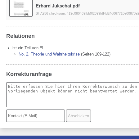
Erhard Jukschat.pdf
SHA256 checksum: 419c080469fbb0f2099fdf4d24d067718e00878e2
Relationen
ist ein Teil von
No. 2. Theorie und Wahrheitskrise
(Seiten 109-122)
Korrekturanfrage