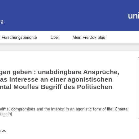
rg
Forschungsberichte
Über
Mein FreiDok plus
agen geben : unabdingbare Ansprüche,
s Interesse an einer agonistischen
tal Mouffes Begriff des Politischen
claims, compromises and the interest in an agonistic form of life: Chantal
nglisch]
n