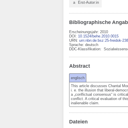
a
Erst-Autor:in
Bibliographische Anga
Erscheinungsjahr: 2010
DOI
:
10.1524/behe.2010.0015
URN
:
urn:nbn:de:bsz:25-freidok-23
Sprache
:
deutsch
DDC-Klassifikation:
Sozialwissens
Abstract
englisch
This article discusses Chantal Mouf
i. e. the illusion that liberal-demo
a „conflictual consensus“ is critica
conflict. A critical evaluation of 
inalienable claim.
Dateien