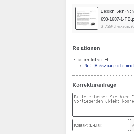
Liebsch_Sich (nich
693-1607-1-PB.
SHA256 checksum: 9b
Relationen
ist ein Teil von
Nr. 2 [Behaviour guides and l
Korrekturanfrage