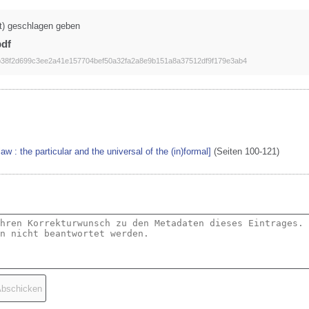
t) geschlagen geben
pdf
38f2d699c3ee2a41e157704bef50a32fa2a8e9b151a8a37512df9f179e3ab4
aw : the particular and the universal of the (in)formal]
(Seiten 100-121)