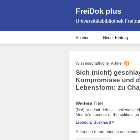
FreiDok plus
Universitätsbibliothek Freibu
Suchen
Neuer Eintrag
Wissenschaftlicher Artikel
Sich (nicht) geschl
Kompromisse und da
Lebensform: zu Chan
Weitere Titel
(Not) to admit defeat : inalienable 
Mouffe’s concept of the political [e
Liebsch, Burkhard
a
Personen-Informationen ausblende