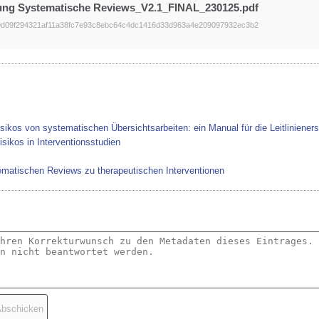
ng Systematische Reviews_V2.1_FINAL_230125.pdf
9d09f294321af11a38fc7e93c8ebc64c4dc1416d33d963a4e209097932ec3b2
ikos von systematischen Übersichtsarbeiten: ein Manual für die Leitlinieners
sikos in Interventionsstudien
matischen Reviews zu therapeutischen Interventionen