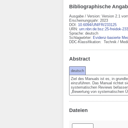
Bibliographische Anga
Ausgabe / Version: Version 2.1 vo
Erscheinungsjahr: 2023
DOI
:
10.6094/UNIFR/233125
URN
:
urn:nbn:de:bsz:25-freidok-23
Sprache
:
deutsch
Schlagwörter:
Evidenz-basierte Med
DDC-Klassifikation:
Technik / Med
Abstract
deutsch
Ziel des Manuals ist es, in grund
einzuführen. Das Manual richtet si
systematischen Reviews befassen b
„Bewertung von systematischen Über
Dateien