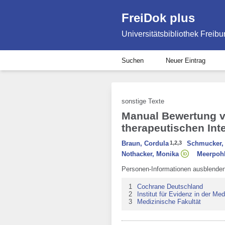
FreiDok plus
Universitätsbibliothek Freibu
Suchen
Neuer Eintrag
sonstige Texte
Manual Bewertung v
therapeutischen Int
Braun, Cordula
1,
2,
3
Schmucker, 
Nothacker, Monika
Meerpohl
Personen-Informationen ausblende
1
Cochrane Deutschland
2
Institut für Evidenz in der Med
3
Medizinische Fakultät