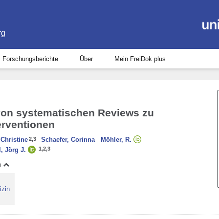
rg
Forschungsberichte
Über
Mein FreiDok plus
on systematischen Reviews zu
erventionen
Christine
2,
3
Schaefer, Corinna
Möhler, R.
1,
2,
3
, Jörg J.
n
izin