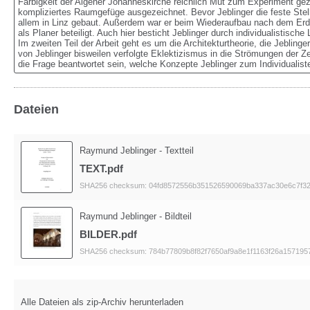
Farbigkeit der Aigener Johanneskirche reichlich Mut zum Experiment gezei
kompliziertes Raumgefüge ausgezeichnet. Bevor Jeblinger die feste Stelle
allem in Linz gebaut. Außerdem war er beim Wiederaufbau nach dem Erdbe
als Planer beteiligt. Auch hier besticht Jeblinger durch individualistisch
Im zweiten Teil der Arbeit geht es um die Architekturtheorie, die Jeblinger
von Jeblinger bisweilen verfolgte Eklektizismus in die Strömungen der Ze
die Frage beantwortet sein, welche Konzepte Jeblinger zum Individualis
Dateien
Raymund Jeblinger - Textteil
TEXT.pdf
SHA256 checksum: 04fd8572556b351526590069ba337ac30e6c7f3
Raymund Jeblinger - Bildteil
BILDER.pdf
SHA256 checksum: 784b77809b8f82f7650af9a8e1f1163f26a157195
Alle Dateien als zip-Archiv herunterladen