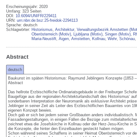
Erscheinungsjahr: 2020
Umfang
:
323 Seiten
DOI
:
10.6094/UNIFR/229411
URN
:
urn:nbn:de:bsz:25-freidok-2294113
Sprache
:
deutsch
Schlagwörter:
Historismus
,
Architektur
,
Verwaltungsbezirk Amstetten (Mot
Oberösterreich (Motiv)
,
Ljubljana (Motiv)
,
Singen (Motiv)
,
Rh
Maria-Neustift
,
Aigen
,
Amstetten
,
Kollnau
,
Wehr
,
Schönau
Abstract
deutsch
Baukunst im späten Historismus: Raymund Jeblingers Konzepte (1853 – 
Abstract

Das hellrote Erzbischöfliche Ordinariatsgebäude in der Freiburger Schof
Baugefüge aus der regionalen Architekturlandschaft des Historismus‘ auffä
sonderbaren Interpretation der Neuromanik als exklusiver Architekt präsen
Jeblinger in seiner Zeit als Leiter des Erzbischöflichen Bauamtes von 19
eigenen Konzept bewies.

Doch gab er sich bei jedem seiner Großbauten anders individualistisch.
Fassadengestaltungen, in einigen Fällen die Bezüge zum mittelalterlich
zeichnet etwa die Josefskirche in Kollnau oder der Herz-Jesu-Kirche in 
die Konzepte, die hinter den Einzelbauten gesteckt haben mögen.

Schon während seines Schaffens in seiner Heimat Oberösterreich vor der 