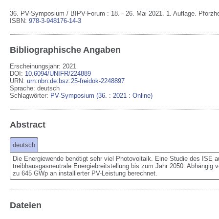
36. PV-Symposium / BIPV-Forum : 18. - 26. Mai 2021.
1. Auflage.
Pforzh
ISBN:
978-3-948176-14-3
Bibliographische Angaben
Erscheinungsjahr: 2021
DOI
:
10.6094/UNIFR/224889
URN
:
urn:nbn:de:bsz:25-freidok-2248897
Sprache
:
deutsch
Schlagwörter:
PV-Symposium (36. : 2021 : Online)
Abstract
deutsch
Die Energiewende benötigt sehr viel Photovoltaik. Eine Studie des ISE a
treibhausgasneutrale Energiebreitstellung bis zum Jahr 2050. Abhängig v
zu 645 GWp an installierter PV-Leistung berechnet.
Dateien