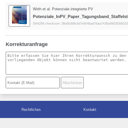
Wirth et al. Potenziale integrierte PV
Potenziale_InPV_Paper_Tagungsband_Staffelst
SHA256 checksum: 38a0b368c6d7e604bad76aa7436ad90283d8101
Korrekturanfrage
Rechtliches
Kontakt