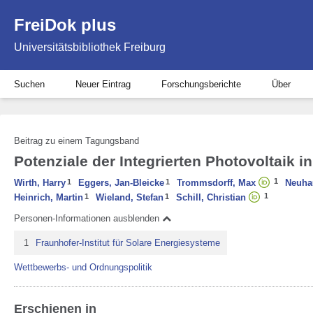
FreiDok plus
Universitätsbibliothek Freiburg
Suchen
Neuer Eintrag
Forschungsberichte
Über
Beitrag zu einem Tagungsband
Potenziale der Integrierten Photovoltaik 
1
Wirth, Harry
1
Eggers, Jan-Bleicke
1
Trommsdorff, Max
Neuha
1
Heinrich, Martin
1
Wieland, Stefan
1
Schill, Christian
Personen-Informationen ausblenden
1
Fraunhofer-Institut für Solare Energiesysteme
Wettbewerbs- und Ordnungspolitik
Erschienen in