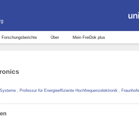
rg
Forschungsberichte
Über
Mein FreiDok plus
tronics
e Systeme
,
Professur für Energieeffiziente Hochfrequenzelektronik
,
Fraunhofe
ben