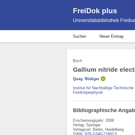
FreiDok plus
Universitätsbibliothek Freibu
Suchen
Neuer Eintrag
Buch
Gallium nitride elec
Quay, Rüdiger
Institut für Nachhaltige Technisch
Festkörperphysik
Bibliographische Anga
Erscheinungsjahr: 2008
Verlag
:
Springer
Verlagsort
:
Berlin, Heidelberg
ISBN
:
978-3-540-71892-5