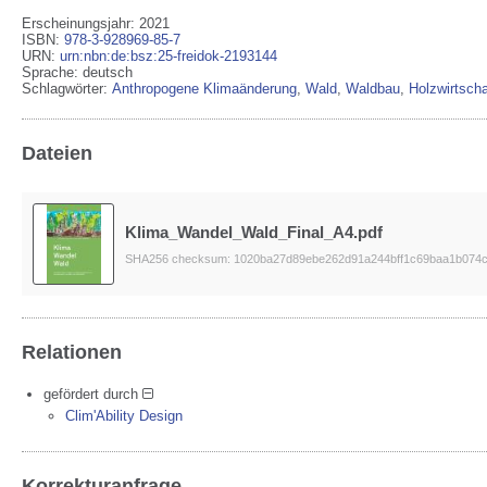
Erscheinungsjahr: 2021
ISBN
:
978-3-928969-85-7
URN
:
urn:nbn:de:bsz:25-freidok-2193144
Sprache
:
deutsch
Schlagwörter:
Anthropogene Klimaänderung
,
Wald
,
Waldbau
,
Holzwirtscha
Dateien
Klima_Wandel_Wald_Final_A4.pdf
SHA256 checksum: 1020ba27d89ebe262d91a244bff1c69baa1b074
Relationen
gefördert durch
Clim'Ability Design
Korrekturanfrage