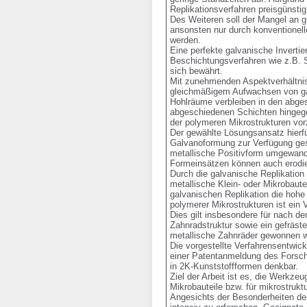
Replikationsverfahren preisgünstig z
Des Weiteren soll der Mangel an gr
ansonsten nur durch konventionell
werden. 

Eine perfekte galvanische Invertier
Beschichtungsverfahren wie z.B. S
sich bewährt. 

Mit zunehmenden Aspektverhältnisse
gleichmäßigem Aufwachsen von gal
Hohlräume verbleiben in den abges
abgeschiedenen Schichten hingegen 
der polymeren Mikrostrukturen vorz
Der gewählte Lösungsansatz hierfü
Galvanoformung zur Verfügung geste
metallische Positivform umgewande
Formeinsätzen können auch erodiert
Durch die galvanische Replikation
metallische Klein- oder Mikrobautei
galvanischen Replikation die hohe 
polymerer Mikrostrukturen ist ein 
Dies gilt insbesondere für nach d
Zahnradstruktur sowie ein gefräst
metallische Zahnräder gewonnen we
Die vorgestellte Verfahrensentwic
einer Patentanmeldung des Forschu
in 2K-Kunststoffformen denkbar. 

Ziel der Arbeit ist es, die Werkz
Mikrobauteile bzw. für mikrostruktu
Angesichts der Besonderheiten der 