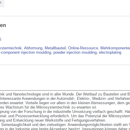
k
ben
6
ystemtechnik
,
Abformung
,
Metallbauteil
,
Online-Ressource
,
Mehrkomponenten
-component injection moulding
,
powder injection moulding
,
electroplating
nik und Nanotechnologie sind in aller Munde. Der Wettlauf zu Bauteilen und B
teressante Anwendungen in der Automobil-, Elektro-, Medizin- und Verfahrenst
erden erwartet. Vorteile liegen vor allem in den kleinen Abmessungen, dem ge
es Wachstum für die Mikrosystemtechnik zu erwarten ist.   

ung von der Forschung in die industrielle Umsetzung vielfach geschafft. Häufi
erial- und Prozessentwicklung erforderlich. Um das Potenzial der Mikrosyste
ng und Entwicklung neuer Werkstoffe und Fertigungsverfahren. 

Serientauglichkeit und den vielseitigen  Anwendungsmöglichkeiten stellt ein V
 in der Industrie eine breite Akzeptanz besitzt. Innovationen können daher sch