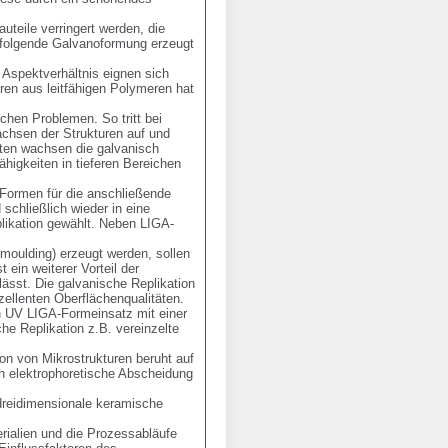
teile verringert werden, die 
hfolgende Galvanoformung erzeugt 
 Aspektverhältnis eignen sich 
en aus leitfähigen Polymeren hat 
hen Problemen. So tritt bei 
hsen der Strukturen auf und 
ten wachsen die galvanisch 
higkeiten in tieferen Bereichen 
Formen für die anschließende 
chließlich wieder in eine 
likation gewählt. Neben LIGA-
moulding) erzeugt werden, sollen 
ein weiterer Vorteil der 
lässt. Die galvanische Replikation 
ellenten Oberflächenqualitäten. 
n UV LIGA-Formeinsatz mit einer 
e Replikation z.B. vereinzelte 
n von Mikrostrukturen beruht auf 
h elektrophoretische Abscheidung 
reidimensionale keramische 
rialien und die Prozessabläufe 