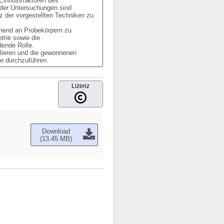
Einflussfaktoren des 
der Untersuchungen sind 
 der vorgestellten Techniken zu 
ehend an Probekörpern zu 
rie sowie die 
nde Rolle.

lieren und die gewonnenen 
te durchzuführen.
Lizenz
Download
(13.45 MB)