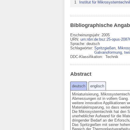
1
Institut für Mikrosystemtechni
Bibliographische Anga
Erscheinungsjahr: 2005
URN
:
urn:nbn:de:bsz:25-opus-2087
Sprache
:
deutsch
Schlagwörter:
Spritzgießen
,
Mikros
Galvanoformung
,
two
DDC-Klassifikation:
Technik
Abstract
deutsch
englisch
Miniaturisierung, Mikrosystemtech
Abmessungen ist in vollem Gang. In
weitere innovative Applikationen w
Materialeinsparung, so dass weiter
Die Mikrosystemtechnik hat den Spr
unerheblicher Aufwand für die Mat
dringender Bedarf an der Erforschu
Das Spritzgießen mit seiner hohen 
Bereich der Thermoplastverarbeitung