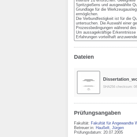
intensiv zu erforschen. Geeignete 
Spritzgießens und ausgewählte Qua
Grundlage für die Werkzeugauslegu
ermöglichen. 

Die Verbundfestigkeit ist für die 
untersuchen. Die Auswahl einer ge
Prozessbedingungen während des F
Um aussagekräftige Erkenntnisse d
Erfahrungen vorteilhaft anzuwende
Dateien
Dissertation_
SHA256 checksum: 0
Prüfungsangaben
Fakultät:
Fakultät für Angewandte 
Betreuer:in:
Haußelt, Jürgen
Prüfungsdatum: 20.07.2005