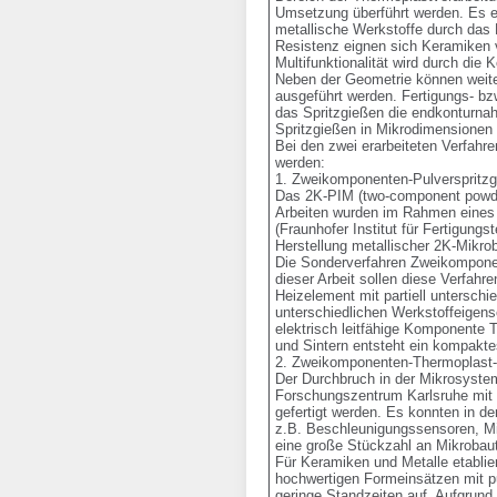
Umsetzung überführt werden. Es er
metallische Werkstoffe durch das 
Resistenz eignen sich Keramiken v
Multifunktionalität wird durch die
Neben der Geometrie können weiter
ausgeführt werden. Fertigungs- bz
das Spritzgießen die endkonturn
Spritzgießen in Mikrodimensionen b
Bei den zwei erarbeiteten Verfahr
werden:

1. Zweikomponenten-Pulverspritzgi
Das 2K-PIM (two-component powder 
Arbeiten wurden im Rahmen eines 
(Fraunhofer Institut für Fertigun
Herstellung metallischer 2K-Mikrob
Die Sonderverfahren Zweikomponent
dieser Arbeit sollen diese Verfahr
Heizelement mit partiell unterschi
unterschiedlichen Werkstoffeigens
elektrisch leitfähige Komponente 
und Sintern entsteht ein kompaktes 
2. Zweikomponenten-Thermoplast-Sp
Der Durchbruch in der Mikrosyste
Forschungszentrum Karlsruhe mit 
gefertigt werden. Es konnten in d
z.B. Beschleunigungssensoren, Mi
eine große Stückzahl an Mikrobaut
Für Keramiken und Metalle etablie
hochwertigen Formeinsätzen mit p
geringe Standzeiten auf. Aufgrun