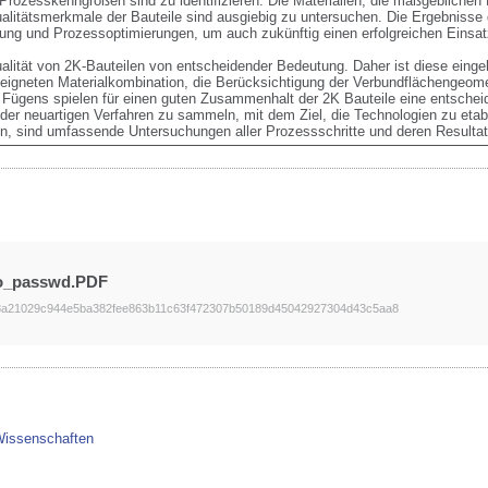
Prozesskenngrößen sind zu identifizieren. Die Materialien, die maßgeblichen 
litätsmerkmale der Bauteile sind ausgiebig zu untersuchen. Die Ergebnisse 
ng und Prozessoptimierungen, um auch zukünftig einen erfolgreichen Einsatz
Qualität von 2K-Bauteilen von entscheidender Bedeutung. Daher ist diese eing
eigneten Materialkombination, die Berücksichtigung der Verbundflächengeomet
ügens spielen für einen guten Zusammenhalt der 2K Bauteile eine entscheide
er neuartigen Verfahren zu sammeln, mit dem Ziel, die Technologien zu etab
n, sind umfassende Untersuchungen aller Prozessschritte und deren Resulta
wo_passwd.PDF
8a21029c944e5ba382fee863b11c63f472307b50189d45042927304d43c5aa8
Wissenschaften