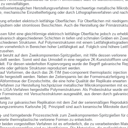
u vervielfältigen. 

oßserientauglichen Herstellungsverfahren für hochwertige metallische Mikrobau
e, mechanische Einzelteilfertigung oder durch Lithographieverfahren und nac
ung erfordert elektrisch leitfähige Oberflächen. Für Oberflächen mit niedrigem
puttern oder stromloses Beschichten. Auch die Herstellung der Primärstruktur
n führt eine gleichförmige elektrisch leitfähige Oberfläche jedoch zu erheblic
vanisch abgeschiedenen Schichten in tiefen und schmalen Gräben ein Zuwac
chiedenen Strukturen. Auf Polymerstrukturen mit einem Leitfähigkeitsgradien
vornehmlich in Bereichen hoher Leitfähigkeit auf. Folglich sind höhere Leitfä
usehen.

r beruht auf dem Zweikomponenten-Spritzgießen, mit Hilfe dessen verlorene 
llt werden. Somit wird das Urmodell in eine negative 2K-Kunststoffform und s
lt. Für diesen wiederholten Kopiervorgang wurde der Begriff galvanische Rep
e oder gefräste Strukturen reproduziert werden. 

 auf Vorformen, die durch das 2K-TIM (two-component thermoplastic injection 
le hergestellt werden. Neben der Zeitersparnis bei der Formeinsatzfertigung ist 
Abformtreue der Einzelschritte, die eine hohe Qualität der Replikate erwarten 
Verfahren zur Herstellung hochpräziser metallischer Mikrokomponenten mit exz
em LIGA-Verfahren hergestellte Polymerstrukturen. Als Probestruktur wurde ei
er Formeinsatz mit Versuchsstrukturen ausgewählt, aus denen durch galvanisch
rden. 

klung zur galvanischen Replikation mit dem Ziel der serienmäßigen Reproduktio
ngszentrums Karlsruhe [4]. Prinzipiell sind auch keramische Mikroteile durc
eug- und formgebende Prozesstechnik zum Zweikomponenten-Spritzgießen für d
rierte thermoplastische verlorene Formen zu entwickeln. 

beiden vorgestellten Verfahren ist es erforderlich, die zu verarbeitenden Mate