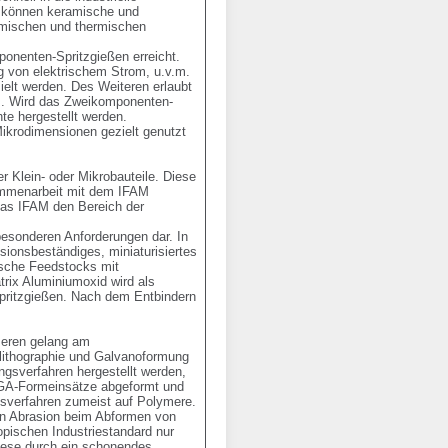
 können keramische und 
emischen und thermischen 
onenten-Spritzgießen erreicht. 
 von elektrischem Strom, u.v.m. 
elt werden. Des Weiteren erlaubt 
]. Wird das Zweikomponenten-
 hergestellt werden. 

ikrodimensionen gezielt genutzt 
 Klein- oder Mikrobauteile. Diese 
mmenarbeit mit dem IFAM 
das IFAM den Bereich der 
esonderen Anforderungen dar. In 
ionsbeständiges, miniaturisiertes 
ische Feedstocks mit 
rix Aluminiumoxid wird als 
pritzgießen. Nach dem Entbindern 
eren gelang am 
lithographie und Galvanoformung 
gsverfahren hergestellt werden, 
IGA-Formeinsätze abgeformt und 
sverfahren zumeist auf Polymere. 
en Abrasion beim Abformen von 
schen Industriestandard nur 
ese durch ein schonendes 