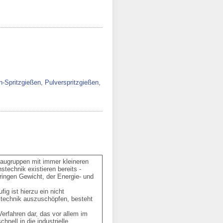
-Spritzgießen
,
Pulverspritzgießen
,
augruppen mit immer kleineren 
echnik existieren bereits - 
ringen Gewicht, der Energie- und 
g ist hierzu ein nicht 
mtechnik auszuschöpfen, besteht 
erfahren dar, das vor allem im 
nell in die industrielle 