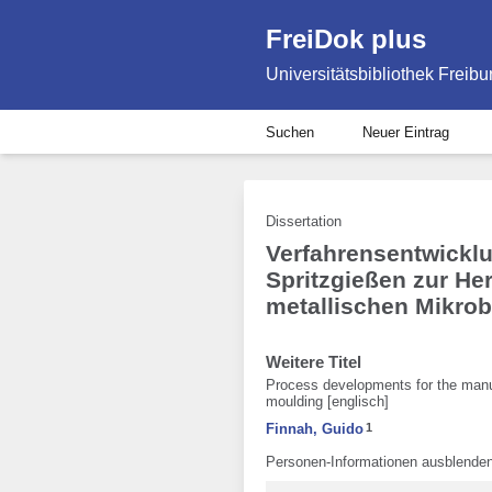
FreiDok plus
Universitätsbibliothek Freibu
Suchen
Neuer Eintrag
Dissertation
Verfahrensentwick
Spritzgießen zur He
metallischen Mikrob
Weitere Titel
Process developments for the manuf
moulding [englisch]
Finnah, Guido
1
Personen-Informationen ausblende