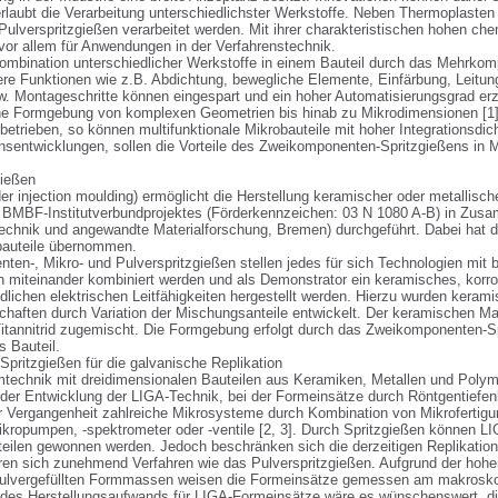
laubt die Verarbeitung unterschiedlichster Werkstoffe. Neben Thermoplasten
Pulverspritzgießen verarbeitet werden. Mit ihrer charakteristischen hohen ch
or allem für Anwendungen in der Verfahrenstechnik. 

 Kombination unterschiedlicher Werkstoffe in einem Bauteil durch das Mehrkomp
e Funktionen wie z.B. Abdichtung, bewegliche Elemente, Einfärbung, Leitung
w. Montageschritte können eingespart und ein hoher Automatisierungsgrad erzi
ahe Formgebung von komplexen Geometrien bis hinab zu Mikrodimensionen [1
etrieben, so können multifunktionale Mikrobauteile mit hoher Integrationsdichte
ensentwicklungen, sollen die Vorteile des Zweikomponenten-Spritzgießens in M
eßen 

injection moulding) ermöglicht die Herstellung keramischer oder metallischer
BMBF-Institutverbundprojektes (Förderkennzeichen: 03 N 1080 A-B) in Zusa
gstechnik und angewandte Materialforschung, Bremen) durchgeführt. Dabei hat 
auteile übernommen. 

en-, Mikro- und Pulverspritzgießen stellen jedes für sich Technologien mit b
en miteinander kombiniert werden und als Demonstrator ein keramisches, korros
edlichen elektrischen Leitfähigkeiten hergestellt werden. Hierzu wurden keram
chaften durch Variation der Mischungsanteile entwickelt. Der keramischen Mat
Titannitrid zugemischt. Die Formgebung erfolgt durch das Zweikomponenten-S
Bauteil. 

ritzgießen für die galvanische Replikation

mtechnik mit dreidimensionalen Bauteilen aus Keramiken, Metallen und Polym
der Entwicklung der LIGA-Technik, bei der Formeinsätze durch Röntgentiefen
er Vergangenheit zahlreiche Mikrosysteme durch Kombination von Mikrofertigun
kropumpen, -spektrometer oder -ventile [2, 3]. Durch Spritzgießen können L
eilen gewonnen werden. Jedoch beschränken sich die derzeitigen Replikation
ren sich zunehmend Verfahren wie das Pulverspritzgießen. Aufgrund der hoh
ulvergefüllten Formmassen weisen die Formeinsätze gemessen am makroskopi
d des Herstellungsaufwands für LIGA-Formeinsätze wäre es wünschenswert, di