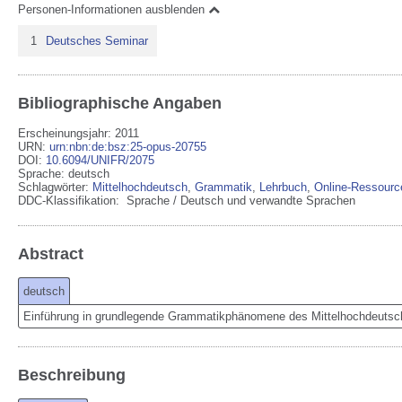
Personen-Informationen ausblenden
1
Deutsches Seminar
Bibliographische Angaben
Erscheinungsjahr: 2011
URN
:
urn:nbn:de:bsz:25-opus-20755
DOI
:
10.6094/UNIFR/2075
Sprache
:
deutsch
Schlagwörter:
Mittelhochdeutsch
,
Grammatik
,
Lehrbuch
,
Online-Ressourc
DDC-Klassifikation:
Sprache / Deutsch und verwandte Sprachen
Abstract
deutsch
Einführung in grundlegende Grammatikphänomene des Mittelhochdeutsc
Beschreibung