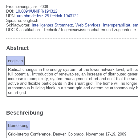
Erscheinungsjahr: 2009
DOI
:
10.6094/UNIFR/194312
URN
:
urn:nbn:de:bsz:25-freidok-1943122
Sprache
:
englisch
Schlagwörter:
Intelligentes Stromnetz
,
Web Services
,
Interoperabilität
,
sm
DDC-Klassifikation:
Technik / Ingenieurwissenschaften und zugeordnete 
Abstract
englisch
Radical changes in the energy system, at the lower network level, will requ
full potential. Introduction of renewables, an increase of distributed genera
increase in complexity, system management effort and cost that the smart
active and flexible participants in the smart grid. The home will no longer 
autonomous building block in a smart grid and determine autonomously ho
smart grid.
Beschreibung
Bemerkung
Grid-Interop Conference, Denver, Colorado, November 17-19, 2009