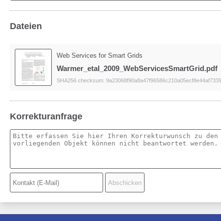
Dateien
Web Services for Smart Grids
Warmer_etal_2009_WebServicesSmartGrid.pdf
SHA256 checksum: 9a23068f90a8a47f96586c210a05ecf8e44af733
Korrekturanfrage