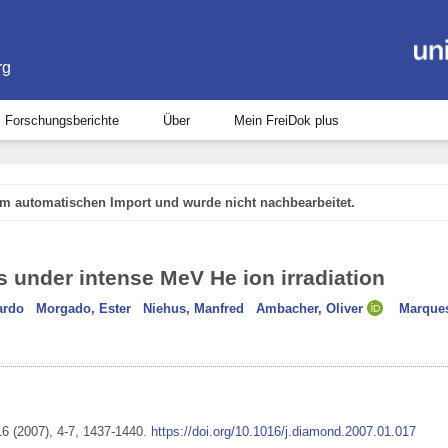
rg
Forschungsberichte
Über
Mein FreiDok plus
em automatischen Import und wurde nicht nachbearbeitet.
ms under intense MeV He ion irradiation
ardo
Morgado, Ester
Niehus, Manfred
Ambacher, Oliver
Marques
6
(2007)
, 4-7
, 1437-1440
.
https://doi.org/10.1016/j.diamond.2007.01.017