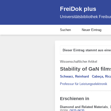
FreiDok plus
Universitätsbibliothek Freibu
Suchen
Neuer Eintrag
Dieser Eintrag stammt aus ein
Wissenschaftlicher Artikel
Stability of GaN fil
Schwarz, Reinhard
Cabeça, Ric
Professur für Leistungselektronik
Erschienen in
Diamond and Related Materials
,
1
ISSN:
0925-9635